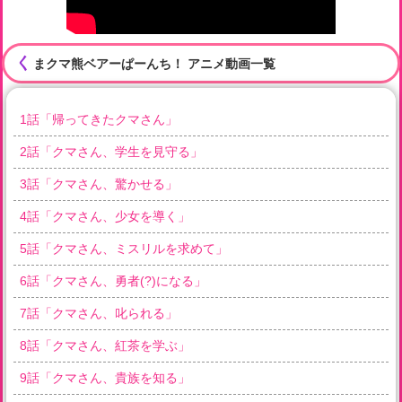
く
まクマ熊ベアーぱーんち！ アニメ動画一覧
1
話「
帰ってきたクマさん
」
2
話「
クマさん、学生を見守る
」
3
話「
クマさん、驚かせる
」
4
話「
クマさん、少女を導く
」
5
話「
クマさん、ミスリルを求めて
」
6
話「
クマさん、勇者(?)になる
」
7
話「
クマさん、叱られる
」
8
話「
クマさん、紅茶を学ぶ
」
9
話「
クマさん、貴族を知る
」