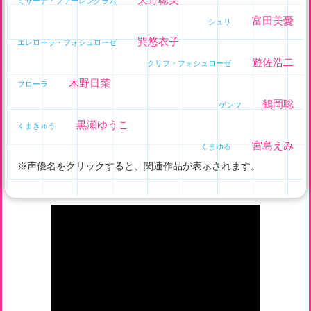
ミサーナ・ファーレングラム
富田美憂
シュリ
巽悠衣子
エレローラ・フォシュローゼ
遊佐浩二
クリフ・フォシュローゼ
木野日菜
フローラ
鶴岡聡
ゲンツ
黒瀬ゆうこ
くまきゅう
宮島えみ
くまゆる
※声優名をクリックすると、関連作品が表示されます。