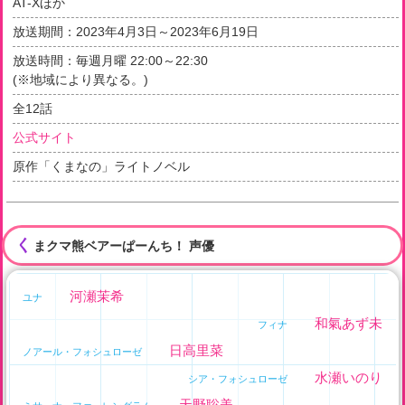
AT-Xほか
放送期間：
2023年4月3日～2023年6月19日
放送時間：毎週月曜 22:00～22:30
(※地域により異なる。)
全
12
話
公式サイト
原作「くまなの」ライトノベル
く
まクマ熊ベアーぱーんち！ 声優
河瀬茉希
ユナ
和氣あず未
フィナ
日高里菜
ノアール・フォシュローゼ
水瀬いのり
シア・フォシュローゼ
天野聡美