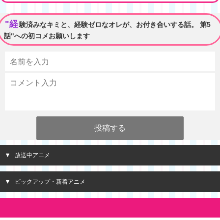
"経
験済みなキミと、経験ゼロなオレが、お付き合いする話。 第5
話"への初コメお願いします
放送中アニメ
ピックアップ・新着アニメ