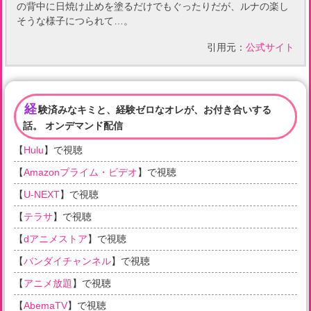
の背中に日焼け止めを塗るだけでもぐったりだが、ルナの楽し
そうな様子につられて…。
引用元：
公式サイト
経
験済みなキミと、経験ゼロなオレが、お付き合いする
話。 オンデマンド配信
【
Hulu
】で視聴
【
Amazonプライム・ビデオ
】で視聴
【
U-NEXT
】で視聴
【
テラサ
】で視聴
【
dアニメストア
】で視聴
【
バンダイチャンネル
】で視聴
【
アニメ放題
】で視聴
【
AbemaTV
】で視聴