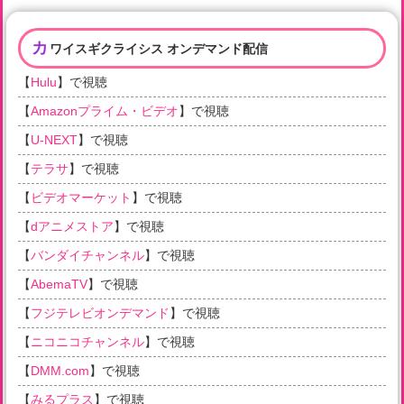
カ
ワイスギクライシス オンデマンド配信
【
Hulu
】で視聴
【
Amazonプライム・ビデオ
】で視聴
【
U-NEXT
】で視聴
【
テラサ
】で視聴
【
ビデオマーケット
】で視聴
【
dアニメストア
】で視聴
【
バンダイチャンネル
】で視聴
【
AbemaTV
】で視聴
【
フジテレビオンデマンド
】で視聴
【
ニコニコチャンネル
】で視聴
【
DMM.com
】で視聴
【
みるプラス
】で視聴