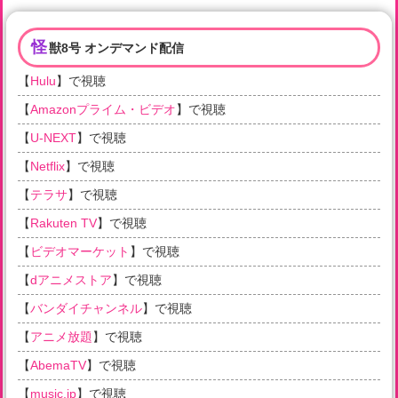
怪
獣8号 オンデマンド配信
【
Hulu
】で視聴
【
Amazonプライム・ビデオ
】で視聴
【
U-NEXT
】で視聴
【
Netflix
】で視聴
【
テラサ
】で視聴
【
Rakuten TV
】で視聴
【
ビデオマーケット
】で視聴
【
dアニメストア
】で視聴
【
バンダイチャンネル
】で視聴
【
アニメ放題
】で視聴
【
AbemaTV
】で視聴
【
music.jp
】で視聴