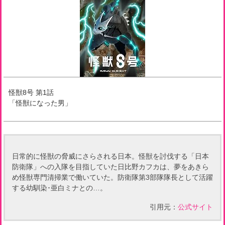
怪獣8号
第
1
話
「
怪獣になった男
」
日常的に怪獣の脅威にさらされる日本。怪獣を討伐する「日本
防衛隊」への入隊を目指していた日比野カフカは、夢をあきら
め怪獣専門清掃業で働いていた。防衛隊第3部隊隊長として活躍
する幼馴染･亜白ミナとの…。
引用元：
公式サイト