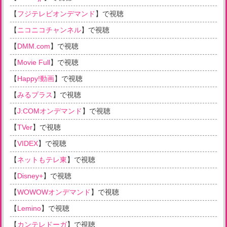
【
フジテレビオンデマンド
】で視聴
【
ニコニコチャンネル
】で視聴
【
DMM.com
】で視聴
【
Movie Full
】で視聴
【
Happy!動画
】で視聴
【
みるプラス
】で視聴
【
J:COMオンデマンド
】で視聴
【
TVer
】で視聴
【
VIDEX
】で視聴
【
ネットもテレ東
】で視聴
【
Disney+
】で視聴
【
WOWOWオンデマンド
】で視聴
【
Lemino
】で視聴
【
カンテレドーガ
】で視聴