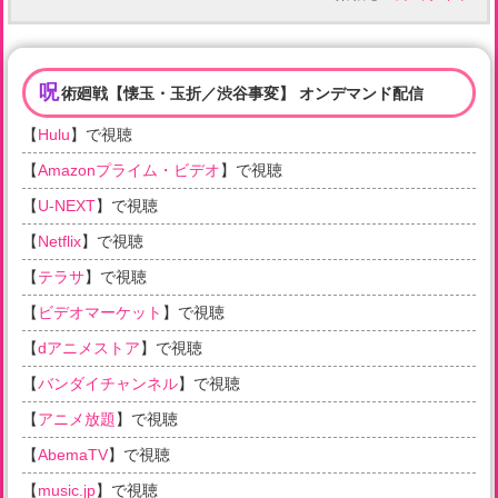
呪
術廻戦【懐玉・玉折／渋谷事変】 オンデマンド配信
【
Hulu
】で視聴
【
Amazonプライム・ビデオ
】で視聴
【
U-NEXT
】で視聴
【
Netflix
】で視聴
【
テラサ
】で視聴
【
ビデオマーケット
】で視聴
【
dアニメストア
】で視聴
【
バンダイチャンネル
】で視聴
【
アニメ放題
】で視聴
【
AbemaTV
】で視聴
【
music.jp
】で視聴