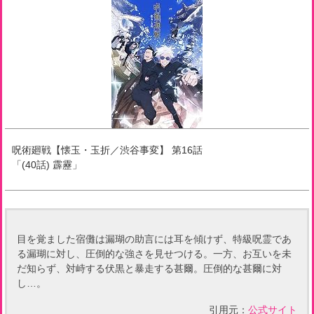
呪術廻戦【懐玉・玉折／渋谷事変】
第
16
話
「
(40話) 霹靂
」
目を覚ました宿儺は漏瑚の助言には耳を傾けず、特級呪霊であ
る漏瑚に対し、圧倒的な強さを見せつける。一方、お互いを未
だ知らず、対峙する伏黒と暴走する甚爾。圧倒的な甚爾に対
し…。
引用元：
公式サイト