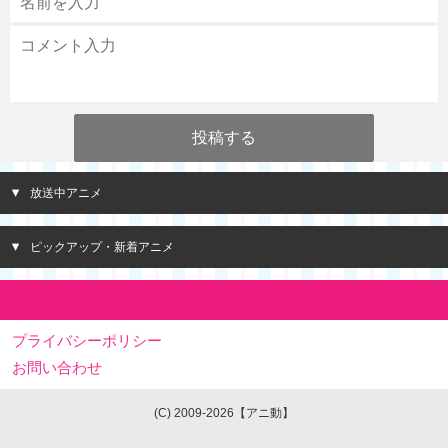
放送中アニメ
ピックアップ・新着アニメ
プライバシーポリシー
お問い合わせ
(C) 2009-2026【アニ動】