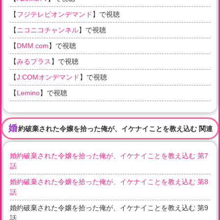
【
フジテレビオンデマンド
】で視聴
【
ニコニコチャンネル
】で視聴
【
DMM.com
】で視聴
【
みるプラス
】で視聴
【
J:COMオンデマンド
】で視聴
【
Lemino
】で視聴
婚
約破棄された令嬢を拾った俺が、イケナイことを教え込む 関連
婚約破棄された令嬢を拾った俺が、イケナイことを教え込む 第7
話
婚約破棄された令嬢を拾った俺が、イケナイことを教え込む 第8
話
婚約破棄された令嬢を拾った俺が、イケナイことを教え込む 第9
話