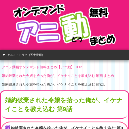
アニメ・ドラマ（五十音順）
アニメ動画オンデマンド無料まとめ【アニ動】 TOP
婚約破棄された令嬢を拾った俺が、イケナイことを教え込む 動画 まとめ
婚約破棄された令嬢を拾った俺が、イケナイことを教え込む 第9話
婚約破棄された令嬢を拾った俺が、イケナ
イことを教え込む 第9話
婚
約破棄された令嬢を拾った俺が、イケナイことを教え込む 第9