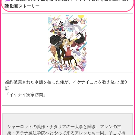
話 動画ストーリー
婚約破棄された令嬢を拾った俺が、イケナイことを教え込む
第
9
話
「
イケナイ実家訪問
」
シャーロットの義妹・ナタリアの一大事と聞き、アレンの古
巣・アテナ魔法学院へとやって来るアレンたち一同。そこで待