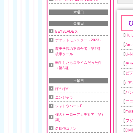
木曜日
金曜日
BEYBLADE X
【
Hul
ポケットモンスター（2023）
【
Am
魔王学院の不適合者（第2期）
【
U-N
後半クール
転生したらスライムだった件
【
テ
（第3期）
【
ビ
土曜日
【
d
ぼのぼの
【
バ
ニンジャラ
【
ア
シャドウバースF
【
musi
僕のヒーローアカデミア（第7
期）
【
フ
名探偵コナン
【
DM