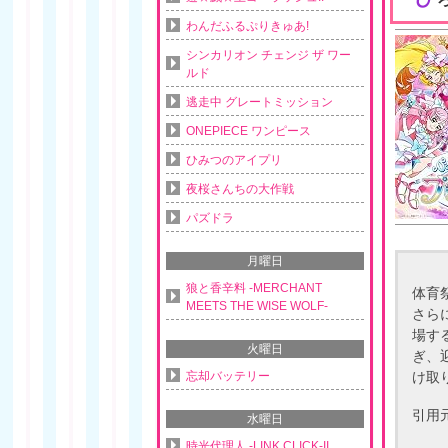
わんだふるぷりきゅあ!
シンカリオン チェンジ ザ ワー
ルド
逃走中 グレートミッション
ONEPIECE ワンピース
ひみつのアイプリ
夜桜さんちの大作戦
パズドラ
月曜日
狼と香辛料 -MERCHANT
体育
MEETS THE WISE WOLF-
さら
場す
火曜日
ぎ、
忘却バッテリー
け取
引用
水曜日
時光代理人 -LINK CLICK-II