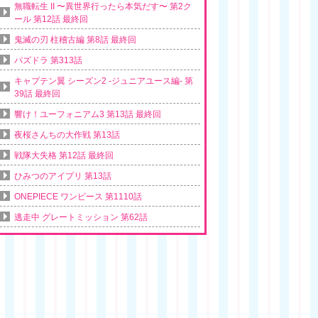
無職転生 II 〜異世界行ったら本気だす〜 第2ク
ール 第12話 最終回
鬼滅の刃 柱稽古編 第8話 最終回
パズドラ 第313話
キャプテン翼 シーズン2 -ジュニアユース編- 第
39話 最終回
響け！ユーフォニアム3 第13話 最終回
夜桜さんちの大作戦 第13話
戦隊大失格 第12話 最終回
ひみつのアイプリ 第13話
ONEPIECE ワンピース 第1110話
逃走中 グレートミッション 第62話