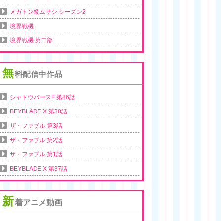
メガトン級ムサシ シーズン2
境界戦機
境界戦機 第二部
無
料配信中作品
シャドウバースF 第86話
BEYBLADE X 第38話
ザ・ファブル 第3話
ザ・ファブル 第2話
ザ・ファブル 第1話
BEYBLADE X 第37話
新
着アニメ動画