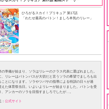
ひろがるスカイ！プリキュア
第
17
話
「
わたせ最高のバトン！ましろ本気のリレー
」
祭の準備が始まり、ソラはリレーのクラス代表に選ばれました。
に、リレーはバトンパスが大切だと言うソラの希望でましろも出
ることになります。ソラやツバサの指導による特訓の日々が過
迎えた体育祭当日。いよいよリレーが始まりました。バトンを受
り、アンカーのソラを目指すましろでしたが…。
元：
公式サイト