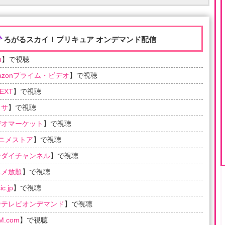
ひ
ろがるスカイ！プリキュア オンデマンド配信
u
】で視聴
azonプライム・ビデオ
】で視聴
EXT
】で視聴
ラサ
】で視聴
デオマーケット
】で視聴
アニメストア
】で視聴
ンダイチャンネル
】で視聴
ニメ放題
】で視聴
c.jp
】で視聴
ジテレビオンデマンド
】で視聴
M.com
】で視聴