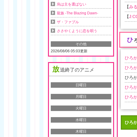
烏は主を選ばない
【
み
龍族 -The Blazing Dawn-
【
J:
ザ・ファブル
ささやくように恋を唄う
ひ
その他
2026/08/06 05:03更新
ひろが
放
ひろが
送終了のアニメ
ひろが
日曜日
ひろが
ひろが
月曜日
火曜日
水曜日
ひろ
木曜日