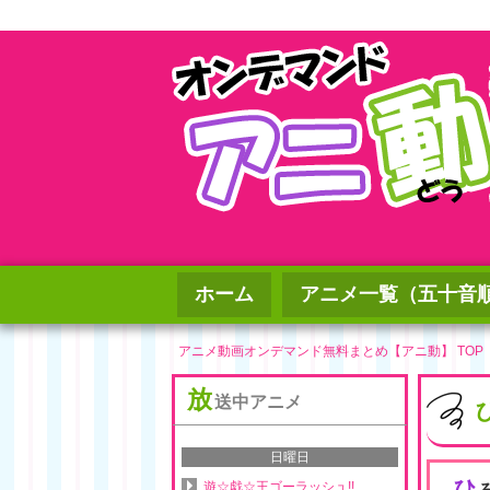
ホーム
アニメ一覧（五十音
アニメ動画オンデマンド無料まとめ【アニ動】 TOP
放
送中アニメ
日曜日
ひ
遊☆戯☆王ゴーラッシュ!!