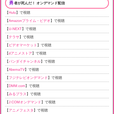
勇
者が死んだ！ オンデマンド配信
【
Hulu
】で視聴
【
Amazonプライム・ビデオ
】で視聴
【
U-NEXT
】で視聴
【
テラサ
】で視聴
【
ビデオマーケット
】で視聴
【
dアニメストア
】で視聴
【
バンダイチャンネル
】で視聴
【
AbemaTV
】で視聴
【
フジテレビオンデマンド
】で視聴
【
DMM.com
】で視聴
【
みるプラス
】で視聴
【
J:COMオンデマンド
】で視聴
【
アニメフェスタ
】で視聴