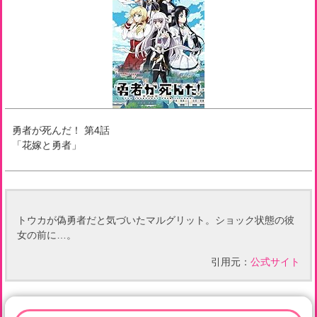
勇者が死んだ！
第
4
話
「
花嫁と勇者
」
トウカが偽勇者だと気づいたマルグリット。ショック状態の彼
女の前に…。
引用元：
公式サイト