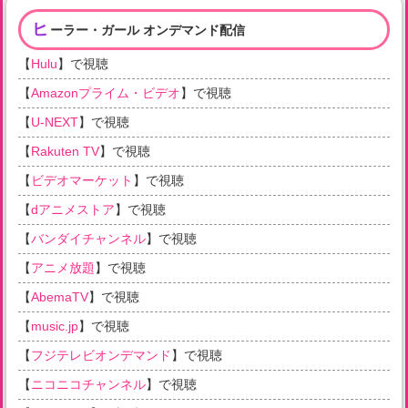
ヒ
ーラー・ガール オンデマンド配信
【
Hulu
】で視聴
【
Amazonプライム・ビデオ
】で視聴
【
U-NEXT
】で視聴
【
Rakuten TV
】で視聴
【
ビデオマーケット
】で視聴
【
dアニメストア
】で視聴
【
バンダイチャンネル
】で視聴
【
アニメ放題
】で視聴
【
AbemaTV
】で視聴
【
music.jp
】で視聴
【
フジテレビオンデマンド
】で視聴
【
ニコニコチャンネル
】で視聴