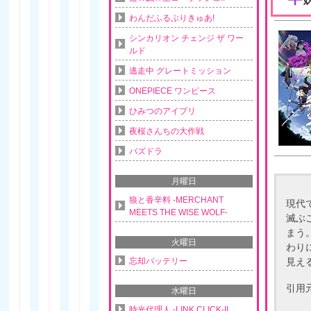
わんだふるぷりきゅあ!
シンカリオン チェンジ ザ ワー
ルド
逃走中 グレートミッション
ONEPIECE ワンピース
ひみつのアイプリ
夜桜さんちの大作戦
パズドラ
月曜日
狼と香辛料 -MERCHANT
現代
MEETS THE WISE WOLF-
滅ぶ
まう
火曜日
わり
忘却バッテリー
見え
引用
水曜日
時光代理人 -LINK CLICK-II