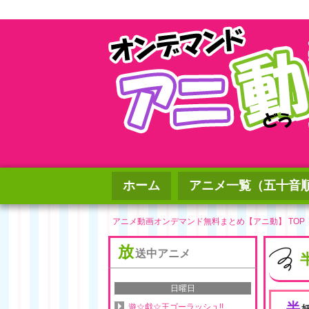
ホーム
アニメ一覧（五十音
アニメ動画オンデマンド無料まとめ【アニ動】 TOP
放
送中アニメ
日曜日
半
遊☆戯☆王ゴーラッシュ!!