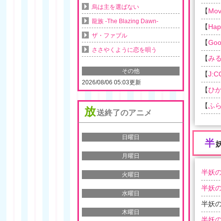
烏は主を選ばない
【
Movi
龍族 -The Blazing Dawn-
【
Ha
ザ・ファブル
【
Goo
ささやくように恋を唄う
【
み
その他
【
J:
2026/08/06 05:03更新
【
ひか
【
ふ
放
送終了のアニメ
日曜日
半
月曜日
半妖の
火曜日
半妖の
水曜日
半妖の
木曜日
半妖の