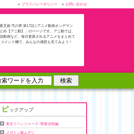
プライバシーポリシー
お問い合わせ
夜叉姫 弐の章 第17話 | アニメ動画オンデマン
とめ【アニ動】」のページです。アニ動では、
信動画など、毎日更新されるアニメをまとめて
 コメント欄で、みんなの感想も見てみよう！
ピ
ックアップ
東京リベンジャーズ -聖夜決戦編-
メガトン級ムサシ