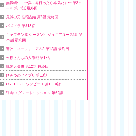
無職転生 II 〜異世界行ったら本気だす〜 第2ク
ール 第12話 最終回
鬼滅の刃 柱稽古編 第8話 最終回
パズドラ 第313話
キャプテン翼 シーズン2 -ジュニアユース編- 第
39話 最終回
響け！ユーフォニアム3 第13話 最終回
夜桜さんちの大作戦 第13話
戦隊大失格 第12話 最終回
ひみつのアイプリ 第13話
ONEPIECE ワンピース 第1110話
逃走中 グレートミッション 第62話