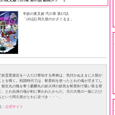
半妖の夜叉姫 弐の章
第
17
話
「
(41話) 阿久留のかざぐるま
」
で妖霊星接近を一人だけ察知する希林は、気付かぬままに人類が
ことを嘆く。戦国時代では、斬星剣を使ったとわの魂が尽きてし
。殺生丸の魄を奪う麒麟丸の妖火球の妖気を斬星剣で吸い取る替
に、とわ自身の魂が剣に奪われたからだ。犬の大将の一族にだけ
るという阿久留がとわに近づき・・・。
元：
公式サイト