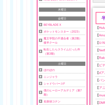
木曜日
金曜日
BEYBLADE X
【
Hul
ポケットモンスター（2023）
【
Am
魔王学院の不適合者（第2期）
【
U-N
後半クール
転生したらスライムだった件
【
Netf
（第3期）
【
Rak
土曜日
【
ビ
ぼのぼの
【
d
ニンジャラ
【
バ
シャドウバースF
【
ア
僕のヒーローアカデミア（第7
期）
【
musi
名探偵コナン
【
DM