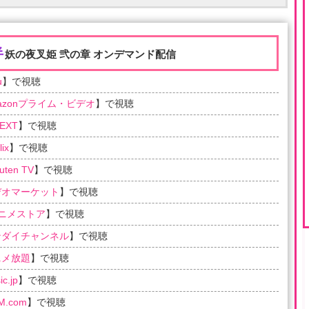
半
妖の夜叉姫 弐の章 オンデマンド配信
u
】で視聴
azonプライム・ビデオ
】で視聴
EXT
】で視聴
lix
】で視聴
uten TV
】で視聴
デオマーケット
】で視聴
アニメストア
】で視聴
ンダイチャンネル
】で視聴
ニメ放題
】で視聴
c.jp
】で視聴
M.com
】で視聴