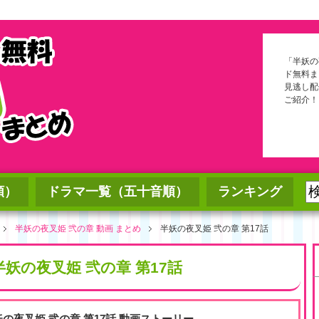
「半妖の
ド無料ま
見逃し配
ご紹介！
順）
ドラマ一覧（五十音順）
ランキング
半妖の夜叉姫 弐の章 動画 まとめ
半妖の夜叉姫 弐の章 第17話
半妖の夜叉姫 弐の章 第17話
妖の夜叉姫 弐の章 第17話 動画ストーリー