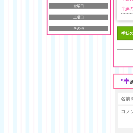
金曜日
半妖の
土曜日
その他
半妖の
"半