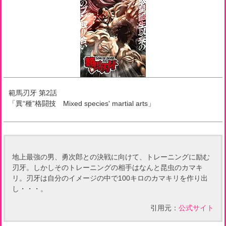
範馬刃牙
第
2
話
「
異“種”格闘技 Mixed species' martial arts
」
地上最強の男、勇次郎との決戦に向けて、トレーニングに励む
刃牙。しかしそのトレーニングの相手はなんと昆虫のカマキ
リ。刃牙は自分のイメージの中で100キロのカマキリを作り出
し・・・。
引用元：
公式サイト