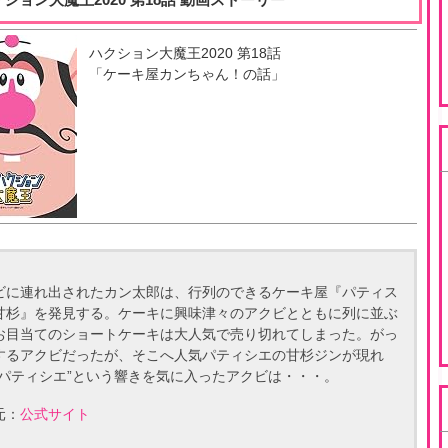
ハクション大魔王2020
第
18
話
「
ケーキ屋カンちゃん！の話
」
ビに連れ出されたカン太郎は、行列のできるケーキ屋『パティス
甘杉』を発見する。ケーキに興味津々のアクビとともに列に並ぶ
お目当てのショートケーキは大人気で売り切れてしまった。がっ
するアクビだったが、そこへ人気パティシエの甘杉ジンが現れ
“パティシエ”という響きを気に入ったアクビは・・・。
元：
公式サイト