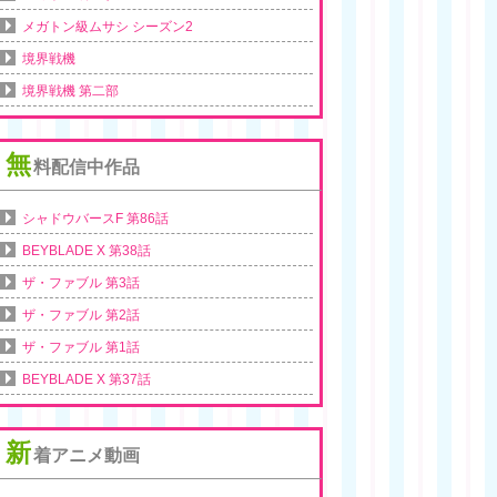
メガトン級ムサシ シーズン2
境界戦機
境界戦機 第二部
無
料配信中作品
シャドウバースF 第86話
BEYBLADE X 第38話
ザ・ファブル 第3話
ザ・ファブル 第2話
ザ・ファブル 第1話
BEYBLADE X 第37話
新
着アニメ動画