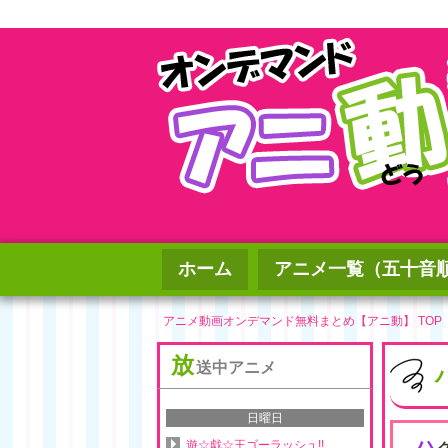
ホーム
アニメ一覧（五十音
アニメ動画オンデマンド無料まとめ【アニ動】 TOP
放
送中アニメ
日曜日
ハ
遊☆戯☆王ゴーラッシュ!!