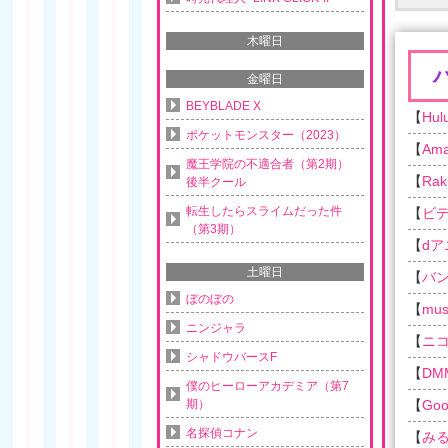
木曜日
金曜日
BEYBLADE X
【
Hul
ポケットモンスター（2023）
【
Am
魔王学院の不適合者（第2期）
【
Rak
後半クール
転生したらスライムだった件
【
ビ
（第3期）
【
d
土曜日
【
バ
ぼのぼの
【
musi
ニンジャラ
【
ニ
シャドウバースF
【
DM
僕のヒーローアカデミア（第7
期）
【
Goo
名探偵コナン
【
み