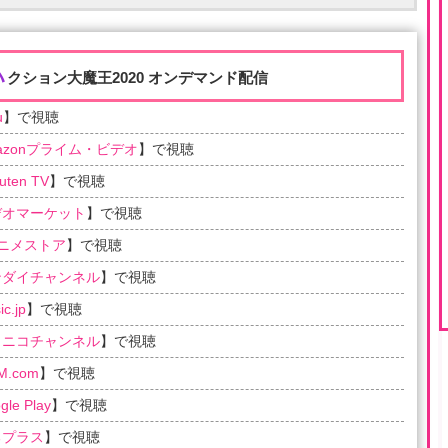
ハ
クション大魔王2020 オンデマンド配信
u
】で視聴
azonプライム・ビデオ
】で視聴
uten TV
】で視聴
デオマーケット
】で視聴
アニメストア
】で視聴
ンダイチャンネル
】で視聴
c.jp
】で視聴
コニコチャンネル
】で視聴
M.com
】で視聴
gle Play
】で視聴
るプラス
】で視聴