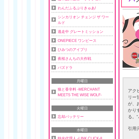
わんだふるぷりきゅあ!
シンカリオン チェンジ ザ ワー
ルド
逃走中 グレートミッション
ONEPIECE ワンピース
ひみつのアイプリ
夜桜さんちの大作戦
パズドラ
月曜日
狼と香辛料 -MERCHANT
アク
MEETS THE WISE WOLF-
リー
が、
火曜日
かり
る。
忘却バッテリー
引用
水曜日
時光代理人 -LINK CLICK-II