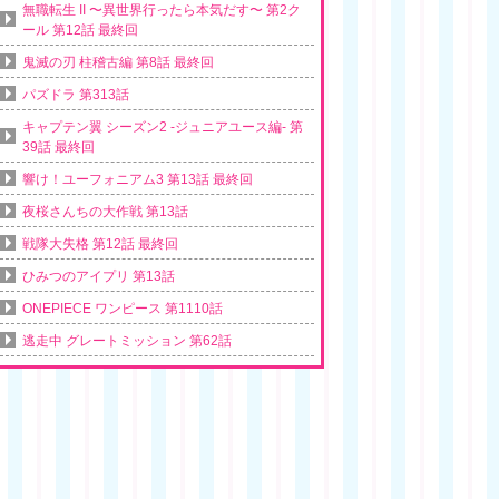
無職転生 II 〜異世界行ったら本気だす〜 第2ク
ール 第12話 最終回
鬼滅の刃 柱稽古編 第8話 最終回
パズドラ 第313話
キャプテン翼 シーズン2 -ジュニアユース編- 第
39話 最終回
響け！ユーフォニアム3 第13話 最終回
夜桜さんちの大作戦 第13話
戦隊大失格 第12話 最終回
ひみつのアイプリ 第13話
ONEPIECE ワンピース 第1110話
逃走中 グレートミッション 第62話