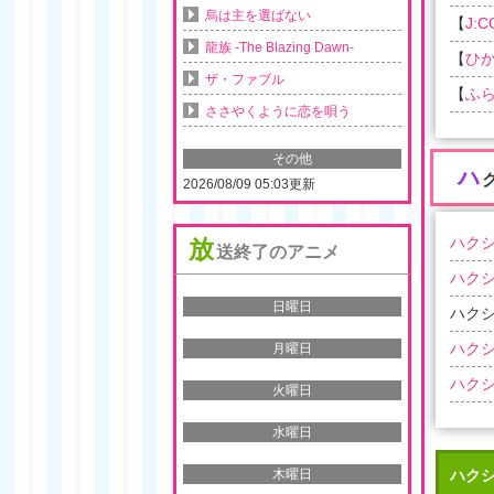
烏は主を選ばない
【
J:
龍族 -The Blazing Dawn-
【
ひか
ザ・ファブル
【
ふ
ささやくように恋を唄う
その他
ハ
2026/08/09 05:03更新
ハクシ
放
送終了のアニメ
ハクシ
日曜日
ハクシ
ハクシ
月曜日
ハクシ
火曜日
水曜日
ハクシ
木曜日