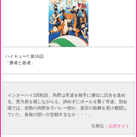
ハイキュー!!
第
16
話
「
勝者と敗者
」
インターハイ1回戦目、烏野は常波を相手に優位に試合を進め
る。実力差を感じながらも、諦めずにボールを繋ぐ常波。別会
場では、劣勢の烏野女子バレー部が、道宮の鼓舞を受け奮闘し
ていた。各校の想いが交錯するなか・・・。
引用元：
公式サイト