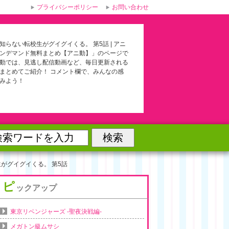
プライバシーポリシー
お問い合わせ
知らない転校生がグイグイくる。 第5話 | アニ
ンデマンド無料まとめ【アニ動】」のページで
動では、見逃し配信動画など、毎日更新される
まとめてご紹介！ コメント欄で、みんなの感
みよう！
がグイグイくる。 第5話
ピ
ックアップ
東京リベンジャーズ -聖夜決戦編-
メガトン級ムサシ