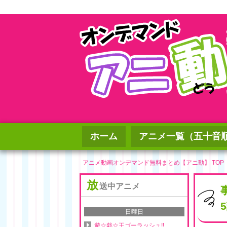
ホーム
アニメ一覧（五十音
アニメ動画オンデマンド無料まとめ【アニ動】 TOP
放
送中アニメ
日曜日
遊☆戯☆王ゴーラッシュ!!