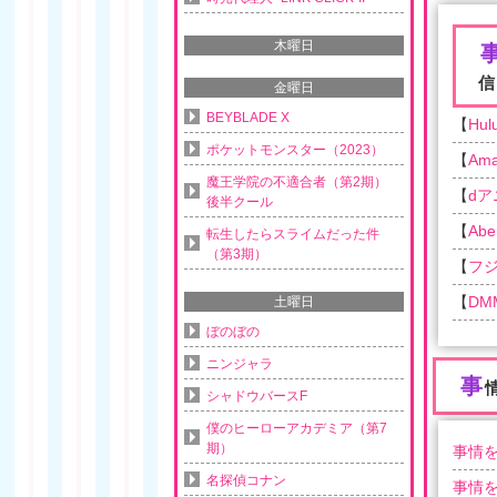
木曜日
信
金曜日
BEYBLADE X
【
Hul
ポケットモンスター（2023）
【
Am
魔王学院の不適合者（第2期）
【
d
後半クール
【
Ab
転生したらスライムだった件
（第3期）
【
フ
【
DM
土曜日
ぼのぼの
ニンジャラ
事
シャドウバースF
僕のヒーローアカデミア（第7
期）
事情を
名探偵コナン
事情を