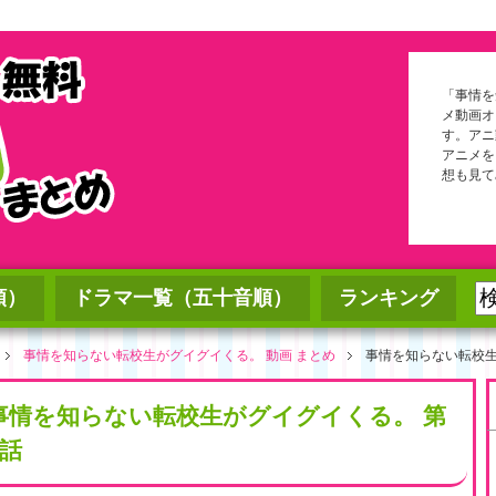
「事情を
メ動画オ
す。アニ
アニメを
想も見て
順）
ドラマ一覧（五十音順）
ランキング
事情を知らない転校生がグイグイくる。 動画 まとめ
事情を知らない転校生
事情を知らない転校生がグイグイくる。 第
5話