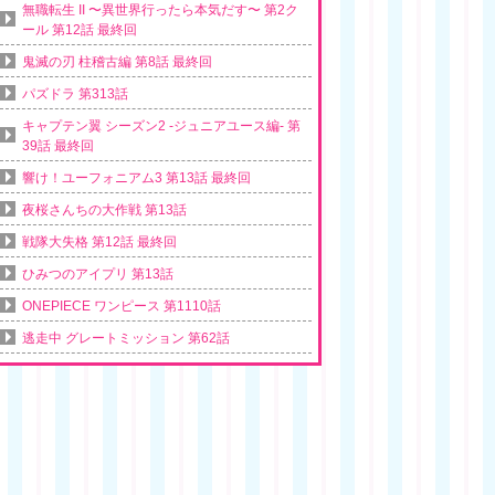
無職転生 II 〜異世界行ったら本気だす〜 第2ク
ール 第12話 最終回
鬼滅の刃 柱稽古編 第8話 最終回
パズドラ 第313話
キャプテン翼 シーズン2 -ジュニアユース編- 第
39話 最終回
響け！ユーフォニアム3 第13話 最終回
夜桜さんちの大作戦 第13話
戦隊大失格 第12話 最終回
ひみつのアイプリ 第13話
ONEPIECE ワンピース 第1110話
逃走中 グレートミッション 第62話