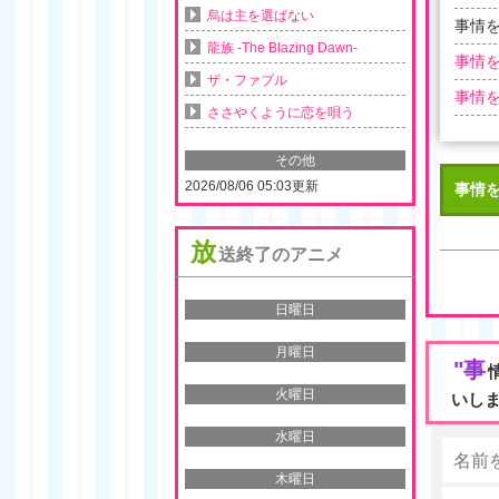
烏は主を選ばない
事情を
龍族 -The Blazing Dawn-
事情を
ザ・ファブル
事情を
ささやくように恋を唄う
その他
2026/08/06 05:03更新
事情
放
送終了のアニメ
日曜日
月曜日
"事
火曜日
いし
水曜日
木曜日