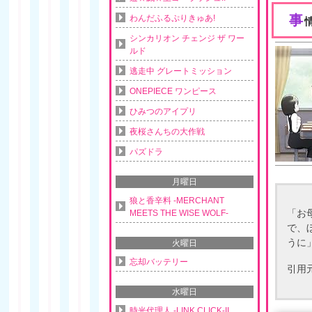
事
わんだふるぷりきゅあ!
シンカリオン チェンジ ザ ワー
ルド
逃走中 グレートミッション
ONEPIECE ワンピース
ひみつのアイプリ
夜桜さんちの大作戦
パズドラ
月曜日
狼と香辛料 -MERCHANT
「お
MEETS THE WISE WOLF-
で、
うに
火曜日
忘却バッテリー
引用
水曜日
時光代理人 -LINK CLICK-II