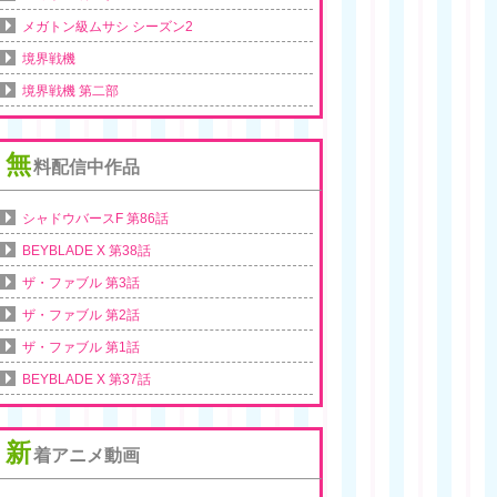
メガトン級ムサシ シーズン2
境界戦機
境界戦機 第二部
無
料配信中作品
シャドウバースF 第86話
BEYBLADE X 第38話
ザ・ファブル 第3話
ザ・ファブル 第2話
ザ・ファブル 第1話
BEYBLADE X 第37話
新
着アニメ動画