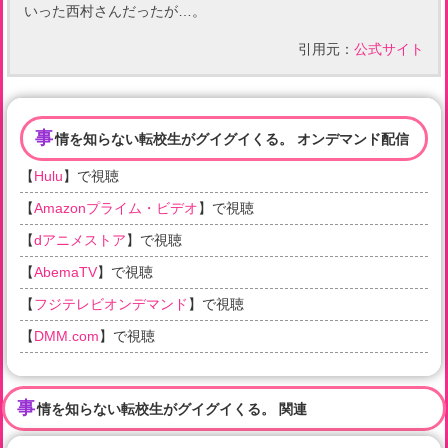
いった西村さんだったが…。
引用元：
公式サイト
事
情を知らない転校生がグイグイくる。 オンデマンド配信
【
Hulu
】で視聴
【
Amazonプライム・ビデオ
】で視聴
【
dアニメストア
】で視聴
【
AbemaTV
】で視聴
【
フジテレビオンデマンド
】で視聴
【
DMM.com
】で視聴
事
情を知らない転校生がグイグイくる。 関連