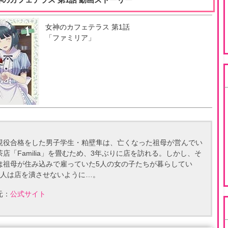
女神のカフェテラス
第
1
話
「
ファミリア
」
現役合格をした男子学生・粕壁隼は、亡くなった祖母が営んでい
茶店「Familia」を畳むため、3年ぶりに店を訪れる。しかし、そ
は祖母が住み込みで雇っていた5人の女の子たちが暮らしてい
5人は店を潰させないように…。
元：
公式サイト