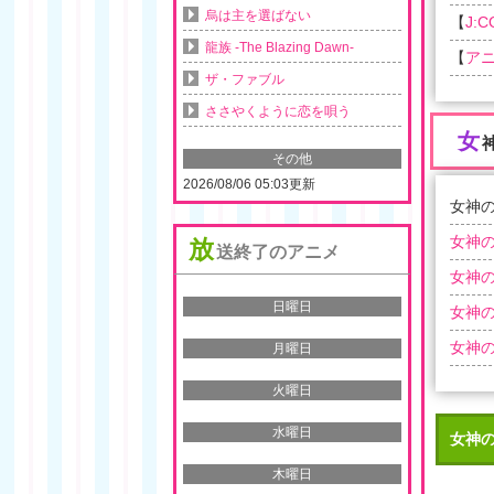
烏は主を選ばない
【
J:
龍族 -The Blazing Dawn-
【
ア
ザ・ファブル
ささやくように恋を唄う
女
その他
2026/08/06 05:03更新
女神の
女神の
放
送終了のアニメ
女神の
日曜日
女神の
女神の
月曜日
火曜日
水曜日
女神の
木曜日