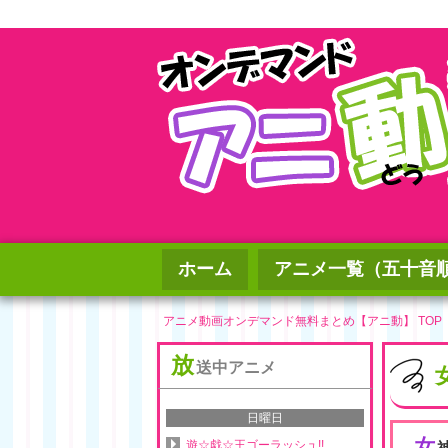
ホーム
アニメ一覧（五十音
アニメ動画オンデマンド無料まとめ【アニ動】 TOP
放
送中アニメ
日曜日
女
遊☆戯☆王ゴーラッシュ!!