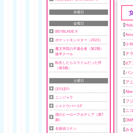
木曜日
金曜日
【
Hul
BEYBLADE X
【
Am
ポケットモンスター（2023）
【
U-N
魔王学院の不適合者（第2期）
【
テ
後半クール
転生したらスライムだった件
【
d
（第3期）
【
バ
土曜日
【
ア
ぼのぼの
【
Ab
ニンジャラ
【
フ
シャドウバースF
【
ニ
僕のヒーローアカデミア（第7
【
DM
期）
名探偵コナン
【
み