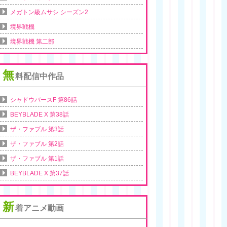
メガトン級ムサシ シーズン2
境界戦機
境界戦機 第二部
無
料配信中作品
シャドウバースF 第86話
BEYBLADE X 第38話
ザ・ファブル 第3話
ザ・ファブル 第2話
ザ・ファブル 第1話
BEYBLADE X 第37話
新
着アニメ動画