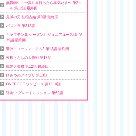
無職転生 II 〜異世界行ったら本気だす〜 第2ク
ール 第12話 最終回
鬼滅の刃 柱稽古編 第8話 最終回
パズドラ 第313話
キャプテン翼 シーズン2 -ジュニアユース編- 第
39話 最終回
響け！ユーフォニアム3 第13話 最終回
夜桜さんちの大作戦 第13話
戦隊大失格 第12話 最終回
ひみつのアイプリ 第13話
ONEPIECE ワンピース 第1110話
逃走中 グレートミッション 第62話