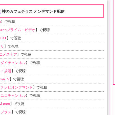
女
神のカフェテラス オンデマンド配信
u
】で視聴
azonプライム・ビデオ
】で視聴
EXT
】で視聴
ラサ
】で視聴
アニメストア
】で視聴
ンダイチャンネル
】で視聴
ニメ放題
】で視聴
emaTV
】で視聴
ジテレビオンデマンド
】で視聴
コニコチャンネル
】で視聴
M.com
】で視聴
るプラス
】で視聴