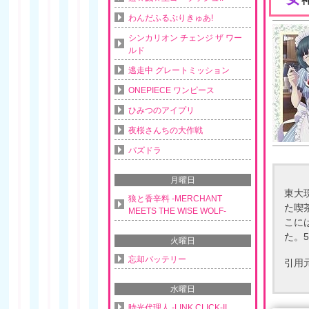
わんだふるぷりきゅあ!
シンカリオン チェンジ ザ ワー
ルド
逃走中 グレートミッション
ONEPIECE ワンピース
ひみつのアイプリ
夜桜さんちの大作戦
パズドラ
月曜日
東大
狼と香辛料 -MERCHANT
た喫
MEETS THE WISE WOLF-
こに
た。
火曜日
忘却バッテリー
引用
水曜日
時光代理人 -LINK CLICK-II