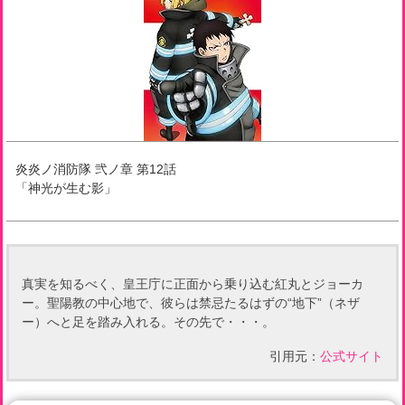
炎炎ノ消防隊 弐ノ章
第
12
話
「
神光が生む影
」
真実を知るべく、皇王庁に正面から乗り込む紅丸とジョーカ
ー。聖陽教の中心地で、彼らは禁忌たるはずの“地下”（ネザ
ー）へと足を踏み入れる。その先で・・・。
引用元：
公式サイト