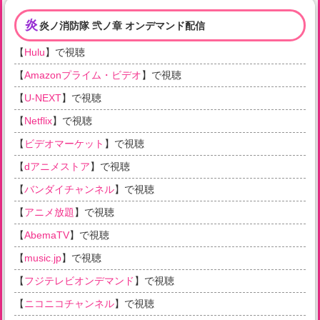
炎
炎ノ消防隊 弐ノ章 オンデマンド配信
【
Hulu
】で視聴
【
Amazonプライム・ビデオ
】で視聴
【
U-NEXT
】で視聴
【
Netflix
】で視聴
【
ビデオマーケット
】で視聴
【
dアニメストア
】で視聴
【
バンダイチャンネル
】で視聴
【
アニメ放題
】で視聴
【
AbemaTV
】で視聴
【
music.jp
】で視聴
【
フジテレビオンデマンド
】で視聴
【
ニコニコチャンネル
】で視聴