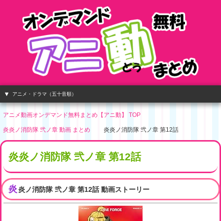
アニメ・ドラマ（五十音順）
アニメ動画オンデマンド無料まとめ【アニ動】 TOP
炎炎ノ消防隊 弐ノ章 動画 まとめ
炎炎ノ消防隊 弐ノ章 第12話
炎炎ノ消防隊 弐ノ章 第12話
炎
炎ノ消防隊 弐ノ章 第12話 動画ストーリー