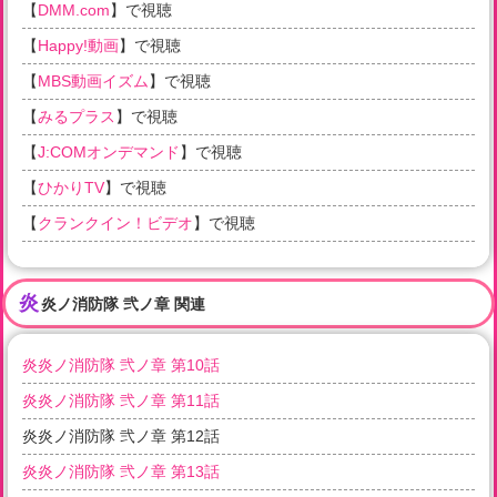
【
DMM.com
】で視聴
【
Happy!動画
】で視聴
【
MBS動画イズム
】で視聴
【
みるプラス
】で視聴
【
J:COMオンデマンド
】で視聴
【
ひかりTV
】で視聴
【
クランクイン！ビデオ
】で視聴
炎
炎ノ消防隊 弐ノ章 関連
炎炎ノ消防隊 弐ノ章 第10話
炎炎ノ消防隊 弐ノ章 第11話
炎炎ノ消防隊 弐ノ章 第12話
炎炎ノ消防隊 弐ノ章 第13話