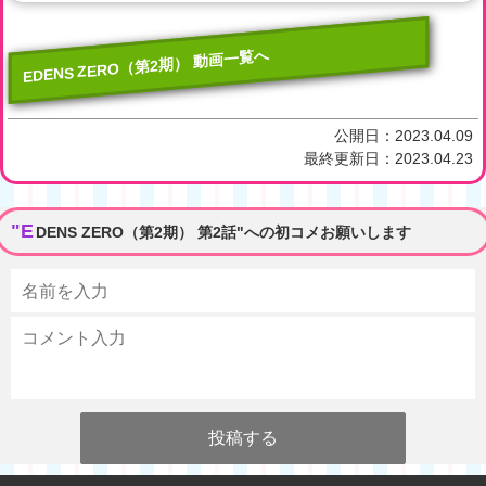
EDENS ZERO（第2期） 動画一覧へ
公開日：
2023.04.09
最終更新日：
2023.04.23
"E
DENS ZERO（第2期） 第2話"への初コメお願いします