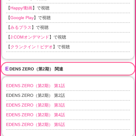
【
Happy!動画
】で視聴
【
Google Play
】で視聴
【
みるプラス
】で視聴
【
J:COMオンデマンド
】で視聴
【
クランクイン！ビデオ
】で視聴
E
DENS ZERO（第2期） 関連
EDENS ZERO（第2期） 第1話
EDENS ZERO（第2期） 第2話
EDENS ZERO（第2期） 第3話
EDENS ZERO（第2期） 第4話
EDENS ZERO（第2期） 第5話