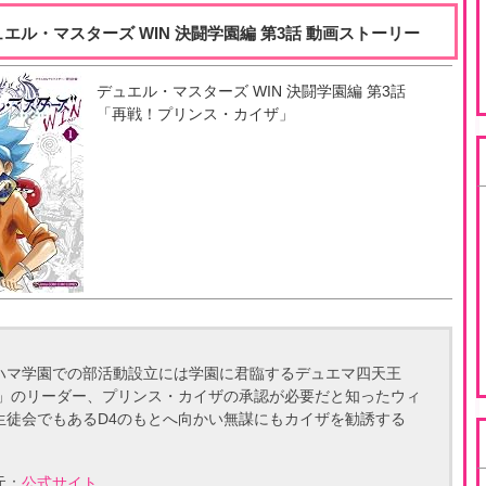
ュエル・マスターズ WIN 決闘学園編 第3話 動画ストーリー
デュエル・マスターズ WIN 決闘学園編
第
3
話
「
再戦！プリンス・カイザ
」
ハマ学園での部活動設立には学園に君臨するデュエマ四天王
4」のリーダー、プリンス・カイザの承認が必要だと知ったウィ
生徒会でもあるD4のもとへ向かい無謀にもカイザを勧誘する
。
元：
公式サイト