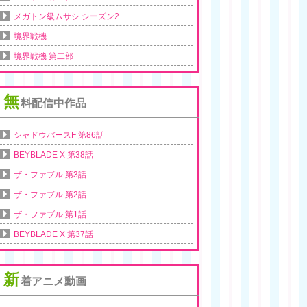
メガトン級ムサシ シーズン2
境界戦機
境界戦機 第二部
無
料配信中作品
シャドウバースF 第86話
BEYBLADE X 第38話
ザ・ファブル 第3話
ザ・ファブル 第2話
ザ・ファブル 第1話
BEYBLADE X 第37話
新
着アニメ動画