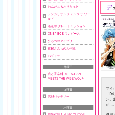
デ
わんだふるぷりきゅあ!
シンカリオン チェンジ ザ ワー
ルド
逃走中 グレートミッション
ONEPIECE ワンピース
ひみつのアイプリ
夜桜さんちの大作戦
パズドラ
月曜日
狼と香辛料 -MERCHANT
MEETS THE WISE WOLF-
マイ
火曜日
「D
忘却バッテリー
ン。
が…
水曜日
引用
時光代理人 -LINK CLICK-II