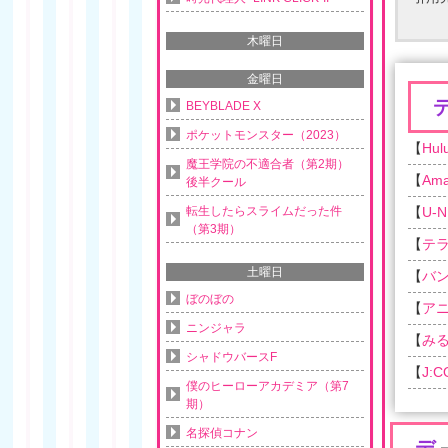
木曜日
金曜日
BEYBLADE X
ポケットモンスター（2023）
【
Hul
魔王学院の不適合者（第2期）
【
Am
後半クール
転生したらスライムだった件
【
U-N
（第3期）
【
テ
土曜日
【
バ
ぼのぼの
【
ア
ニンジャラ
【
み
シャドウバースF
【
J:
僕のヒーローアカデミア（第7
期）
名探偵コナン