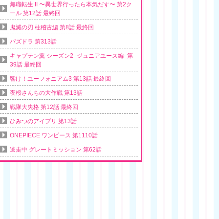
無職転生 II 〜異世界行ったら本気だす〜 第2ク
ール 第12話 最終回
鬼滅の刃 柱稽古編 第8話 最終回
パズドラ 第313話
キャプテン翼 シーズン2 -ジュニアユース編- 第
39話 最終回
響け！ユーフォニアム3 第13話 最終回
夜桜さんちの大作戦 第13話
戦隊大失格 第12話 最終回
ひみつのアイプリ 第13話
ONEPIECE ワンピース 第1110話
逃走中 グレートミッション 第62話