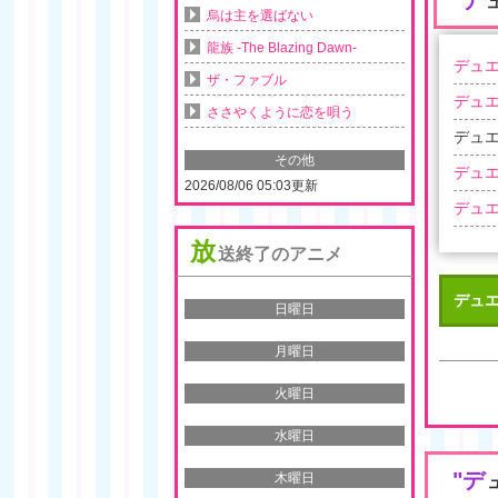
デ
烏は主を選ばない
龍族 -The Blazing Dawn-
デュエ
ザ・ファブル
デュエ
ささやくように恋を唄う
デュエ
その他
デュエ
2026/08/06 05:03更新
デュエ
放
送終了のアニメ
デュエ
日曜日
月曜日
火曜日
水曜日
"デ
木曜日