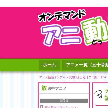
ホーム
アニメ一覧（五十音
アニメ動画オンデマンド無料まとめ【アニ動】 TOP
放
送中アニメ
日曜日
遊☆戯☆王ゴーラッシュ!!