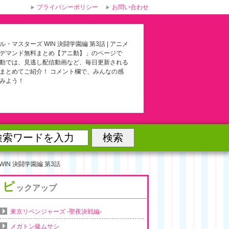
プライバシーポリシー
お問い合わせ
・マスターズ WIN 決闘学園編 第3話 | アニメ
デマンド無料まとめ【アニ動】」のページで
動では、見逃し配信動画など、毎日更新される
まとめてご紹介！ コメント欄で、みんなの感
みよう！
IN 決闘学園編 第3話
ピ
ックアップ
東京リベンジャーズ -聖夜決戦編-
メガトン級ムサシ