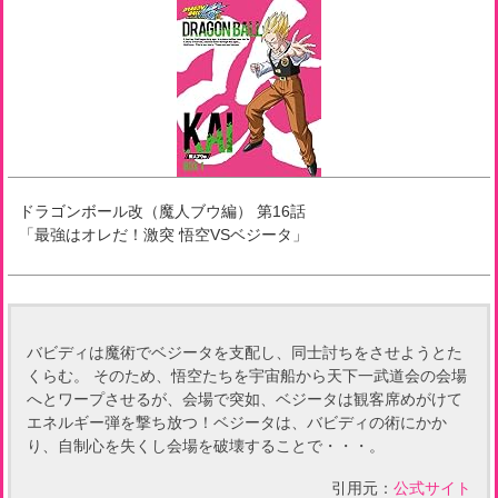
ドラゴンボール改（魔人ブウ編）
第
16
話
「
最強はオレだ！激突 悟空VSベジータ
」
バビディは魔術でベジータを支配し、同士討ちをさせようとた
くらむ。 そのため、悟空たちを宇宙船から天下一武道会の会場
へとワープさせるが、会場で突如、ベジータは観客席めがけて
エネルギー弾を撃ち放つ！ベジータは、バビディの術にかか
り、自制心を失くし会場を破壊することで・・・。
引用元：
公式サイト