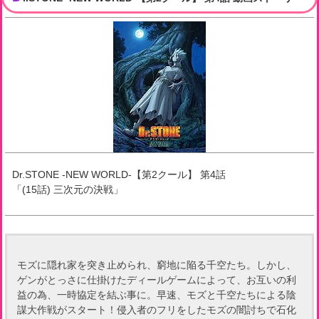
Dr.STONE -NEW WORLD-【第2クール】
第
4
話
「
(15話) 三次元の決戦
」
モズに隠れ家を突き止められ、窮地に陥る千空たち。しかし、
ゲンがとっさに仕掛けたディールゲームによって、お互いの利
益の為、一時協定を結ぶ事に。早速、モズと千空たちによる陰
謀大作戦がスタート！侵入者のフリをしたモズの闇討ちで石化