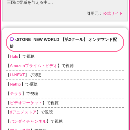
王国に脅威を与える中…。
引用元：
公式サイト
D
r.STONE -NEW WORLD-【第2クール】 オンデマンド配
信
【
Hulu
】で視聴
【
Amazonプライム・ビデオ
】で視聴
【
U-NEXT
】で視聴
【
Netflix
】で視聴
【
テラサ
】で視聴
【
ビデオマーケット
】で視聴
【
dアニメストア
】で視聴
【
バンダイチャンネル
】で視聴