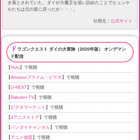
き落とされていた。ダイが大魔王を追い詰めたことでヒュンケ
ルたちは元の姿に戻ったが・・・。
引用元：
公式サイト
ド
ラゴンクエスト ダイの大冒険（2020年版） オンデマン
ド配信
【
Hulu
】で視聴
【
Amazonプライム・ビデオ
】で視聴
【
U-NEXT
】で視聴
【
Rakuten TV
】で視聴
【
ビデオマーケット
】で視聴
【
dアニメストア
】で視聴
【
バンダイチャンネル
】で視聴
【
アニメ放題
】で視聴