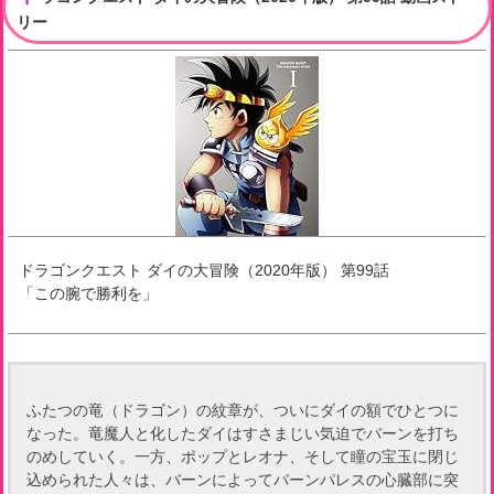
リー
ドラゴンクエスト ダイの大冒険（2020年版）
第
99
話
「
この腕で勝利を
」
ふたつの竜（ドラゴン）の紋章が、ついにダイの額でひとつに
なった。竜魔人と化したダイはすさまじい気迫でバーンを打ち
のめしていく。一方、ポップとレオナ、そして瞳の宝玉に閉じ
込められた人々は、バーンによってバーンパレスの心臓部に突