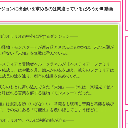
ンジョンに出会いを求めるのは間違っているだろうかIII
動画
都市オラリオの中心に座するダンジョン――
の怪物（モンスター）が産み落とされるこの大穴は、未だ人類が
し得ない『未知』を無数に孕んでいる。
ヘスティアと冒険者ベル・クラネルが【ヘスティア・ファミリ
を結成し、はや数ヶ月。幾人かの友を加え、彼らのファミリアは
に成長の途を辿り、都市の注目を集めていた。
彼らのもとに舞い込んできた『未知』――それは、異端児（ゼノ
と呼ばれる言葉を解する怪物（モンスター）だった。
知』は混乱を誘（いざな）い、常識をも破壊し苦悩と葛藤を喚び
す。その先にある『可能性』を覆い隠してしまうほどに……
のオラリオで、ベルに決断の時が迫る――