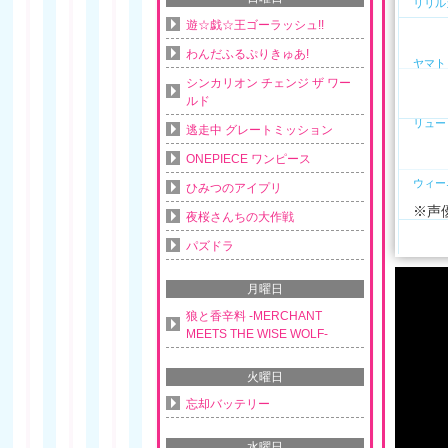
リリル
遊☆戯☆王ゴーラッシュ!!
わんだふるぷりきゅあ!
ヤマト
シンカリオン チェンジ ザ ワー
ルド
リュー
逃走中 グレートミッション
ONEPIECE ワンピース
ウィー
ひみつのアイプリ
※声
夜桜さんちの大作戦
パズドラ
月曜日
狼と香辛料 -MERCHANT
MEETS THE WISE WOLF-
火曜日
忘却バッテリー
水曜日