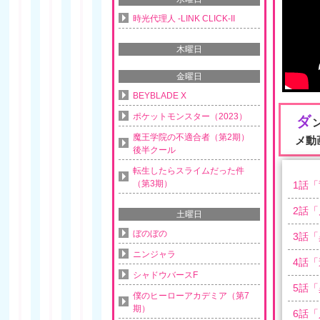
時光代理人 -LINK CLICK-II
木曜日
金曜日
BEYBLADE X
ポケットモンスター（2023）
ダ
魔王学院の不適合者（第2期）
メ動
後半クール
転生したらスライムだった件
（第3期）
1
話「
2
話「
土曜日
ぼのぼの
3
話「
ニンジャラ
4
話「
シャドウバースF
5
話「
僕のヒーローアカデミア（第7
期）
6
話「