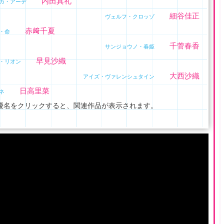
内田真礼
カ・アーデ
細谷佳正
ヴェルフ・クロッゾ
赤﨑千夏
・命
千菅春香
サンジョウノ・春姫
早見沙織
・リオン
大西沙織
アイズ・ヴァレンシュタイン
日高里菜
ネ
優名をクリックすると、関連作品が表示されます。