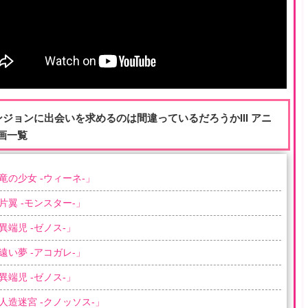
ンジョンに出会いを求めるのは間違っているだろうかIII アニ
画一覧
竜の少女 -ウィーネ-
」
片翼 -モンスター-
」
異端児 -ゼノス-
」
遠い夢 -アコガレ-
」
異端児 -ゼノス-
」
人造迷宮 -クノッソス-
」