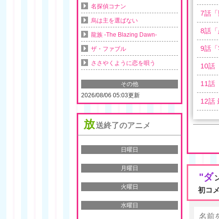
名探偵コナン
7
話「
烏は主を選ばない
8
話「
龍族 -The Blazing Dawn-
9
話「
ザ・ファブル
ささやくように恋を唄う
10
話
11
話
その他
2026/08/06 05:03更新
12
話
放
送終了のアニメ
日曜日
月曜日
"ダ
火曜日
初コ
水曜日