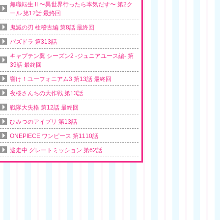
無職転生 II 〜異世界行ったら本気だす〜 第2ク
ール 第12話 最終回
鬼滅の刃 柱稽古編 第8話 最終回
パズドラ 第313話
キャプテン翼 シーズン2 -ジュニアユース編- 第
39話 最終回
響け！ユーフォニアム3 第13話 最終回
夜桜さんちの大作戦 第13話
戦隊大失格 第12話 最終回
ひみつのアイプリ 第13話
ONEPIECE ワンピース 第1110話
逃走中 グレートミッション 第62話