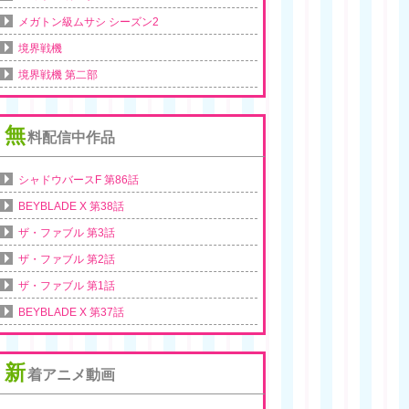
メガトン級ムサシ シーズン2
境界戦機
境界戦機 第二部
無
料配信中作品
シャドウバースF 第86話
BEYBLADE X 第38話
ザ・ファブル 第3話
ザ・ファブル 第2話
ザ・ファブル 第1話
BEYBLADE X 第37話
新
着アニメ動画