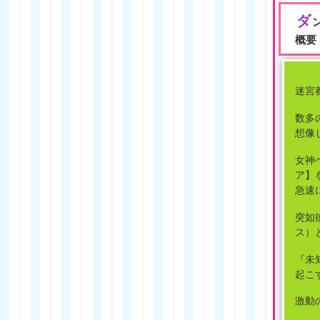
ダ
概要
迷宮
数多
想像
女神
ア】
急速
突如
ス）
『未
起こ
激動