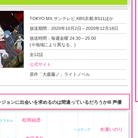
TOKYO MX,サンテレビ,KBS京都,BS11ほか
放送期間：
2020年10月2日～2020年12月18日
放送時間：毎週金曜 24:30～25:00
(※地域により異なる。)
全
12
話
公式サイト
原作「大森藤ノ」ライトノベル
ンジョンに出会いを求めるのは間違っているだろうかIII 声優
松岡禎丞
クラネル
水瀬いのり
ヘスティア