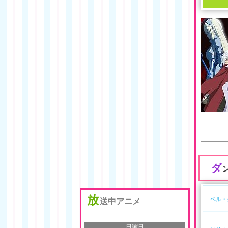
ダ
放
ベル・
送中アニメ
日曜日