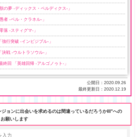
獣の夢 -ディックス・ペルディクス-
」
愚者 -ベル・クラネル-
」
零落 -スティグマ-
」
「
強行突破 -インビジブル-
」
「
決戦 -ウルトラソウル-
」
 最終回 「
英雄回帰 -アルゴノゥト-
」
公開日：
2020.09.26
最終更新日：
2020.12.19
ンジョンに出会いを求めるのは間違っているだろうかIII"への
メお願いします