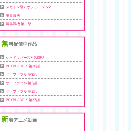
メガトン級ムサシ シーズン2
境界戦機
境界戦機 第二部
無
料配信中作品
シャドウバースF 第86話
BEYBLADE X 第38話
ザ・ファブル 第3話
ザ・ファブル 第2話
ザ・ファブル 第1話
BEYBLADE X 第37話
新
着アニメ動画