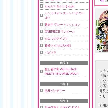
わんだふるぷりきゅあ!
シンカリオン チェンジ ザ ワー
ルド
逃走中 グレートミッション
ONEPIECE ワンピース
ひみつのアイプリ
夜桜さんちの大作戦
パズドラ
月曜日
狼と香辛料 -MERCHANT
コナ
MEETS THE WISE WOLF-
『坊
らな
火曜日
力候
忘却バッテリー
発見
かし
水曜日
引用
時光代理人 -LINK CLICK-II