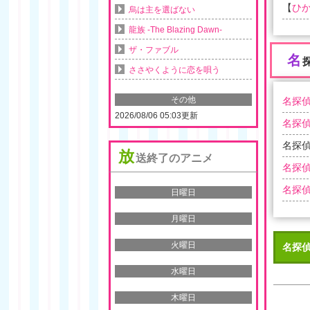
【
ひか
烏は主を選ばない
龍族 -The Blazing Dawn-
ザ・ファブル
名
ささやくように恋を唄う
その他
名探偵
2026/08/06 05:03更新
名探偵
名探偵
放
送終了のアニメ
名探偵
名探偵
日曜日
月曜日
火曜日
名探偵
水曜日
木曜日