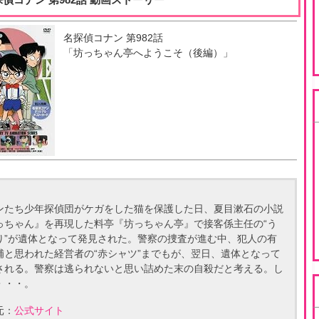
名探偵コナン
第
982
話
「
坊っちゃん亭へようこそ（後編）
」
ンたち少年探偵団がケガをした猫を保護した日、夏目漱石の小説
っちゃん』を再現した料亭『坊っちゃん亭』で接客係主任の“う
り”が遺体となって発見された。警察の捜査が進む中、犯人の有
補と思われた経営者の“赤シャツ”までもが、翌日、遺体となって
される。警察は逃られないと思い詰めた末の自殺だと考える。し
・・・。
元：
公式サイト