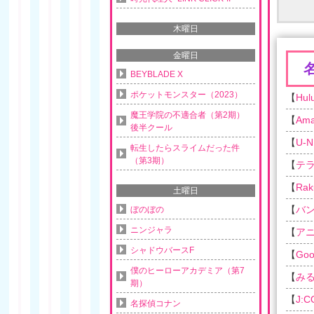
木曜日
金曜日
BEYBLADE X
ポケットモンスター（2023）
【
Hul
魔王学院の不適合者（第2期）
【
Am
後半クール
【
U-N
転生したらスライムだった件
（第3期）
【
テ
【
Rak
土曜日
【
バ
ぼのぼの
ニンジャラ
【
ア
シャドウバースF
【
Goo
僕のヒーローアカデミア（第7
【
み
期）
【
J:
名探偵コナン