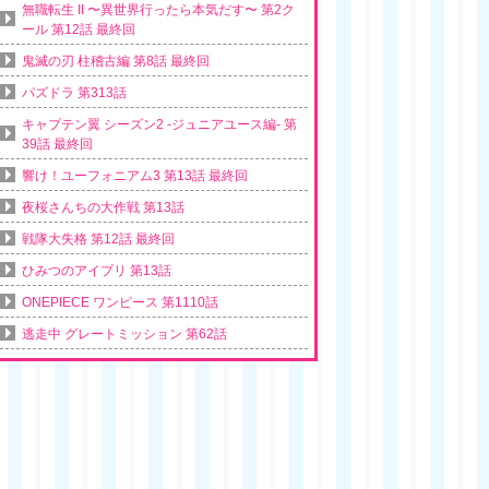
無職転生 II 〜異世界行ったら本気だす〜 第2ク
ール 第12話 最終回
鬼滅の刃 柱稽古編 第8話 最終回
パズドラ 第313話
キャプテン翼 シーズン2 -ジュニアユース編- 第
39話 最終回
響け！ユーフォニアム3 第13話 最終回
夜桜さんちの大作戦 第13話
戦隊大失格 第12話 最終回
ひみつのアイプリ 第13話
ONEPIECE ワンピース 第1110話
逃走中 グレートミッション 第62話