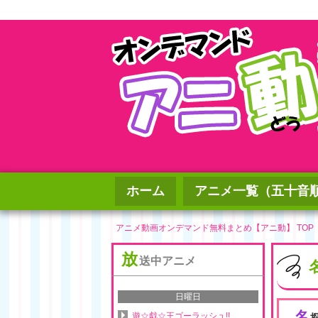
ホーム
アニメ一覧（五十音
アニメ動画オンデマンド無料まとめ【アニ動】 TOP
放
送中アニメ
日曜日
名
遊☆戯☆王ゴーラッシュ!!