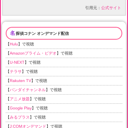
引用元：
公式サイト
名
探偵コナン オンデマンド配信
【
Hulu
】で視聴
【
Amazonプライム・ビデオ
】で視聴
【
U-NEXT
】で視聴
【
テラサ
】で視聴
【
Rakuten TV
】で視聴
【
バンダイチャンネル
】で視聴
【
アニメ放題
】で視聴
【
Google Play
】で視聴
【
みるプラス
】で視聴
【
J:COMオンデマンド
】で視聴