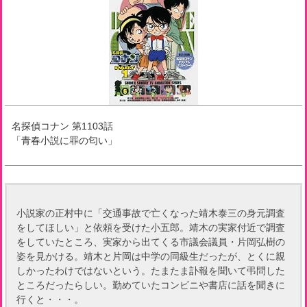
名探偵コナン
第
1103
話
「
青春小説に罪の匂い
」
小説家の正村中に「交通事故で亡くなった靖木泰三の身元調査
をしてほしい」と依頼を受けた小五郎。靖木の実家付近で調査
をしていたところ、実家から出てくる市議会議員・片岡弘樹の
姿を見かける。靖木と片岡は中学の同級生だったが、とくに親
しかったわけではないという。たまたま訃報を聞いて弔問した
ところだったらしい。勤めていたコンビニや書店に話を聞きに
行くと・・・。