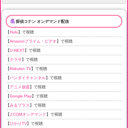
名
探偵コナン オンデマンド配信
【
Hulu
】で視聴
【
Amazonプライム・ビデオ
】で視聴
【
U-NEXT
】で視聴
【
テラサ
】で視聴
【
Rakuten TV
】で視聴
【
バンダイチャンネル
】で視聴
【
アニメ放題
】で視聴
【
Google Play
】で視聴
【
みるプラス
】で視聴
【
J:COMオンデマンド
】で視聴
【
ひかりTV
】で視聴