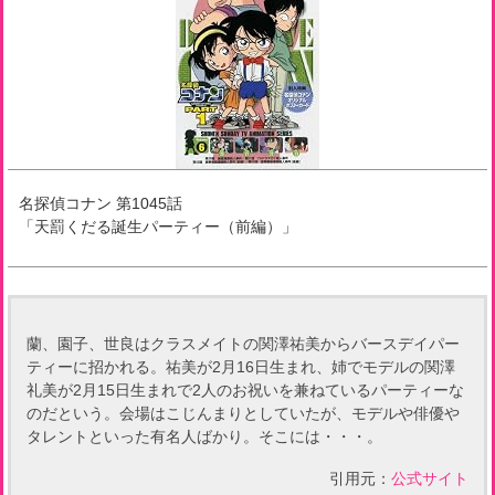
名探偵コナン
第
1045
話
「
天罰くだる誕生パーティー（前編）
」
蘭、園子、世良はクラスメイトの関澤祐美からバースデイパー
ティーに招かれる。祐美が2月16日生まれ、姉でモデルの関澤
礼美が2月15日生まれで2人のお祝いを兼ねているパーティーな
のだという。会場はこじんまりとしていたが、モデルや俳優や
タレントといった有名人ばかり。そこには・・・。
引用元：
公式サイト