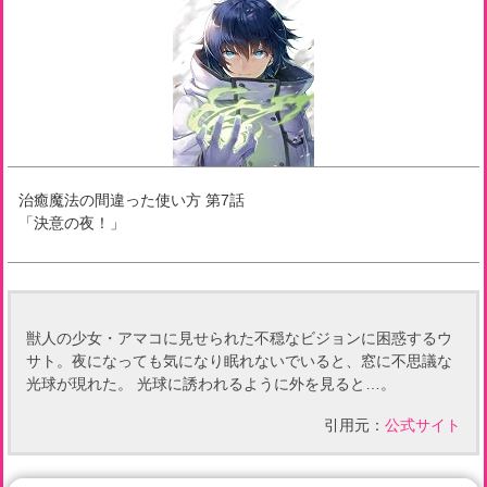
治癒魔法の間違った使い方
第
7
話
「
決意の夜！
」
獣人の少女・アマコに見せられた不穏なビジョンに困惑するウ
サト。夜になっても気になり眠れないでいると、窓に不思議な
光球が現れた。 光球に誘われるように外を見ると…。
引用元：
公式サイト