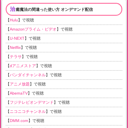
治
癒魔法の間違った使い方 オンデマンド配信
【
Hulu
】で視聴
【
Amazonプライム・ビデオ
】で視聴
【
U-NEXT
】で視聴
【
Netflix
】で視聴
【
テラサ
】で視聴
【
dアニメストア
】で視聴
【
バンダイチャンネル
】で視聴
【
アニメ放題
】で視聴
【
AbemaTV
】で視聴
【
フジテレビオンデマンド
】で視聴
【
ニコニコチャンネル
】で視聴
【
DMM.com
】で視聴