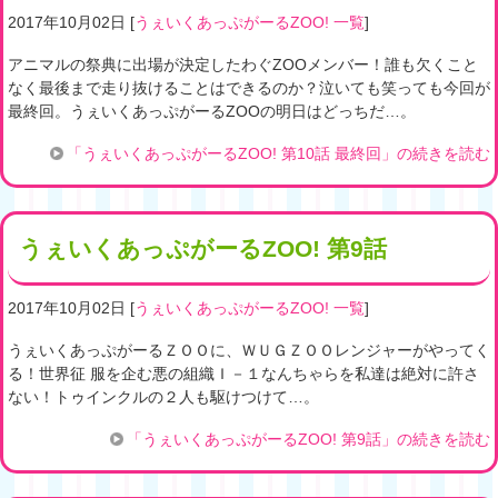
2017年10月02日
[
うぇいくあっぷがーるZOO! 一覧
]
アニマルの祭典に出場が決定したわぐZOOメンバー！誰も欠くこと
なく最後まで走り抜けることはできるのか？泣いても笑っても今回が
最終回。うぇいくあっぷがーるZOOの明日はどっちだ…。
「うぇいくあっぷがーるZOO! 第10話 最終回」の続きを読む
うぇいくあっぷがーるZOO! 第9話
2017年10月02日
[
うぇいくあっぷがーるZOO! 一覧
]
うぇいくあっぷがーるＺＯＯに、ＷＵＧＺＯＯレンジャーがやってく
る！世界征 服を企む悪の組織Ｉ－１なんちゃらを私達は絶対に許さ
ない！トゥインクルの２人も駆けつけて…。
「うぇいくあっぷがーるZOO! 第9話」の続きを読む