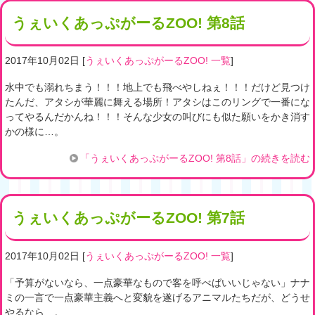
うぇいくあっぷがーるZOO! 第8話
2017年10月02日
[
うぇいくあっぷがーるZOO! 一覧
]
水中でも溺れちまう！！！地上でも飛べやしねぇ！！！だけど見つけ
たんだ、アタシが華麗に舞える場所！アタシはこのリングで一番にな
ってやるんだかんね！！！そんな少女の叫びにも似た願いをかき消す
かの様に…。
「うぇいくあっぷがーるZOO! 第8話」の続きを読む
うぇいくあっぷがーるZOO! 第7話
2017年10月02日
[
うぇいくあっぷがーるZOO! 一覧
]
「予算がないなら、一点豪華なもので客を呼べばいいじゃない」ナナ
ミの一言で一点豪華主義へと変貌を遂げるアニマルたちだが、どうせ
やるなら…。