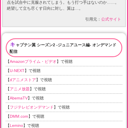
点を試合中に克服されてしまう。もう打つ手はないのか……。
絶望して立ち尽くす日向に対し、翼は…。
引用元：
公式サイト
キ
ャプテン翼 シーズン2 -ジュニアユース編- オンデマンド
配信
【
Amazonプライム・ビデオ
】で視聴
【
U-NEXT
】で視聴
【
dアニメストア
】で視聴
【
アニメ放題
】で視聴
【
AbemaTV
】で視聴
【
フジテレビオンデマンド
】で視聴
【
DMM.com
】で視聴
【
Lemino
】で視聴