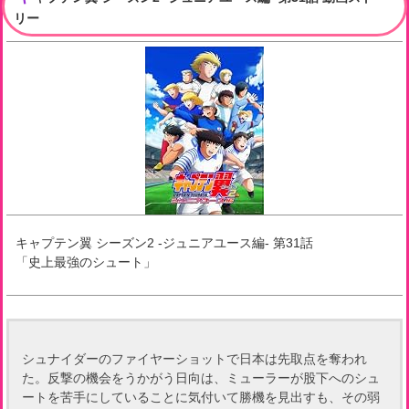
リー
キャプテン翼 シーズン2 -ジュニアユース編-
第
31
話
「
史上最強のシュート
」
シュナイダーのファイヤーショットで日本は先取点を奪われ
た。反撃の機会をうかがう日向は、ミューラーが股下へのシュ
ートを苦手にしていることに気付いて勝機を見出すも、その弱