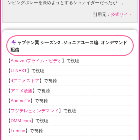
ンピングボレーを決めようとするシュナイダーだったが…。
引用元：
公式サイト
キ
ャプテン翼 シーズン2 -ジュニアユース編- オンデマンド
配信
【
Amazonプライム・ビデオ
】で視聴
【
U-NEXT
】で視聴
【
dアニメストア
】で視聴
【
アニメ放題
】で視聴
【
AbemaTV
】で視聴
【
フジテレビオンデマンド
】で視聴
【
DMM.com
】で視聴
【
Lemino
】で視聴