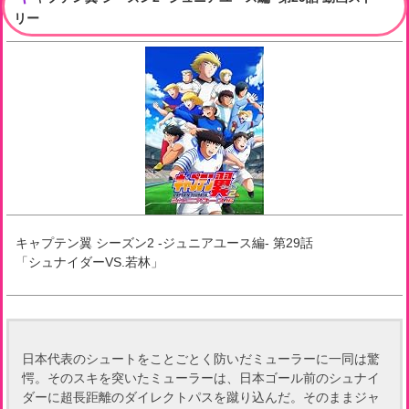
リー
キャプテン翼 シーズン2 -ジュニアユース編-
第
29
話
「
シュナイダーVS.若林
」
日本代表のシュートをことごとく防いだミューラーに一同は驚
愕。そのスキを突いたミューラーは、日本ゴール前のシュナイ
ダーに超長距離のダイレクトパスを蹴り込んだ。そのままジャ