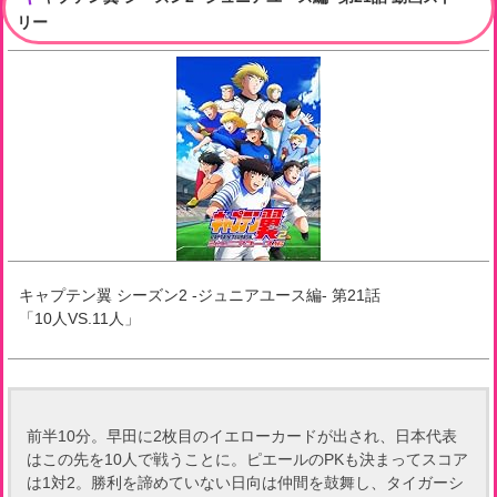
リー
キャプテン翼 シーズン2 -ジュニアユース編-
第
21
話
「
10人VS.11人
」
前半10分。早田に2枚目のイエローカードが出され、日本代表
はこの先を10人で戦うことに。ピエールのPKも決まってスコア
は1対2。勝利を諦めていない日向は仲間を鼓舞し、タイガーシ