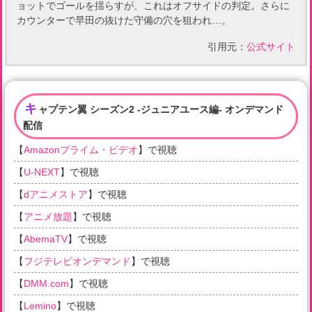
ョットでゴールを揺らすが、これはオフサイドの判定。さらに
カウンターで早田の抜けた守備の穴を狙われ…。
引用元：
公式サイト
キ
ャプテン翼 シーズン2 -ジュニアユース編- オンデマンド
配信
【
Amazonプライム・ビデオ
】で視聴
【
U-NEXT
】で視聴
【
dアニメストア
】で視聴
【
アニメ放題
】で視聴
【
AbemaTV
】で視聴
【
フジテレビオンデマンド
】で視聴
【
DMM.com
】で視聴
【
Lemino
】で視聴