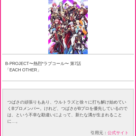
B-PROJECT〜熱烈*ラブコール〜
第
7
話
「
EACH OTHER
」
つばさの頑張りもあり、ウルトラズと徐々に打ち解け始めてい
くBプロメンバー。けれど、つばさがBプロを優先しているので
は、という不幸な勘違いによって、新たな溝が生まれること
に…。
引用元：
公式サイト