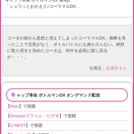
キャップ革命 ボトルマンDX
第
4
話
「
シュワッとおかえり♪コーラマルDX
」
コータの前から忽然と消えてしまったコーラマルDX。相棒を失
ったことで元気がなく、ボトルバトルにも身が入らない。絶対
に取り戻すと決めたコータは、街中を必死に探し回る
が・・・。
引用元：
公式サイト
キ
ャップ革命 ボトルマンDX オンデマンド配信
【
Hulu
】で視聴
【
Amazonプライム・ビデオ
】で視聴
【
U-NEXT
】で視聴