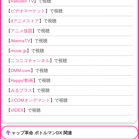
【
Rakuten TV
】で視聴
【
ビデオマーケット
】で視聴
【
dアニメストア
】で視聴
【
アニメ放題
】で視聴
【
AbemaTV
】で視聴
【
music.jp
】で視聴
【
ニコニコチャンネル
】で視聴
【
DMM.com
】で視聴
【
Happy!動画
】で視聴
【
みるプラス
】で視聴
【
J:COMオンデマンド
】で視聴
【
VIDEX
】で視聴
キ
ャップ革命 ボトルマンDX 関連