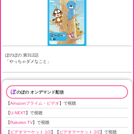
ぼのぼの
第
312
話
「
やっちゃダメなこと
」
ぼ
のぼの オンデマンド配信
【
Amazonプライム・ビデオ
】で視聴
【
U-NEXT
】で視聴
【
Rakuten TV
】で視聴
【
ビデオマーケット:1/2
】【
ビデオマーケット:2/2
】で視聴