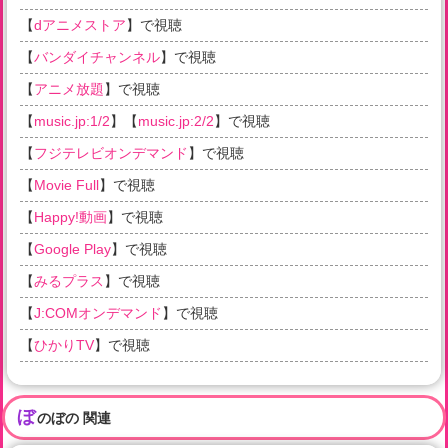
【
dアニメストア
】で視聴
【
バンダイチャンネル
】で視聴
【
アニメ放題
】で視聴
【
music.jp:1/2
】【
music.jp:2/2
】で視聴
【
フジテレビオンデマンド
】で視聴
【
Movie Full
】で視聴
【
Happy!動画
】で視聴
【
Google Play
】で視聴
【
みるプラス
】で視聴
【
J:COMオンデマンド
】で視聴
【
ひかりTV
】で視聴
ぼ
のぼの 関連