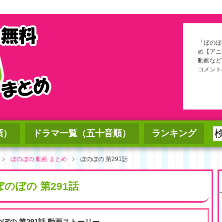
「ぼのぼ
め【アニ
動画など
コメント
順）
ドラマ一覧（五十音順）
ランキング
ぼのぼの 動画 まとめ
ぼのぼの 第291話
ぼのぼの 第291話
のぼの 第291話 動画ストーリー