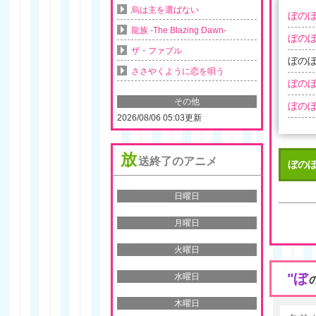
烏は主を選ばない
ぼのぼ
龍族 -The Blazing Dawn-
ぼのぼ
ザ・ファブル
ぼのぼ
ささやくように恋を唄う
ぼのぼ
その他
ぼのぼ
2026/08/06 05:03更新
放
送終了のアニメ
ぼのぼ
日曜日
月曜日
火曜日
"ぼ
水曜日
木曜日