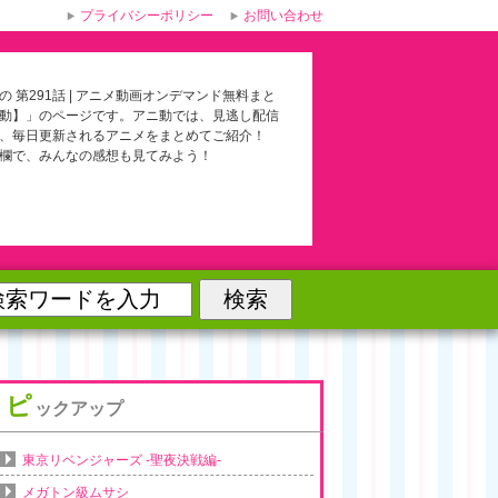
プライバシーポリシー
お問い合わせ
の 第291話 | アニメ動画オンデマンド無料まと
動】」のページです。アニ動では、見逃し配信
、毎日更新されるアニメをまとめてご紹介！
欄で、みんなの感想も見てみよう！
ピ
ックアップ
東京リベンジャーズ -聖夜決戦編-
メガトン級ムサシ