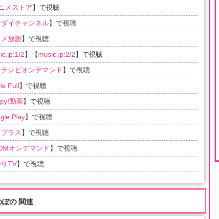
アニメストア
】で視聴
ンダイチャンネル
】で視聴
ニメ放題
】で視聴
c.jp:1/2
】【
music.jp:2/2
】で視聴
ジテレビオンデマンド
】で視聴
e Full
】で視聴
ppy!動画
】で視聴
gle Play
】で視聴
るプラス
】で視聴
COMオンデマンド
】で視聴
りTV
】で視聴
のぼの 関連