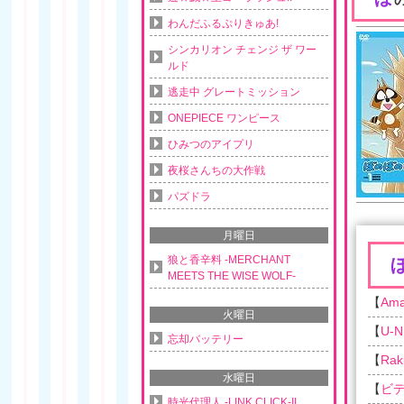
わんだふるぷりきゅあ!
シンカリオン チェンジ ザ ワー
ルド
逃走中 グレートミッション
ONEPIECE ワンピース
ひみつのアイプリ
夜桜さんちの大作戦
パズドラ
月曜日
狼と香辛料 -MERCHANT
MEETS THE WISE WOLF-
【
Am
火曜日
【
U-N
忘却バッテリー
【
Rak
水曜日
【
ビデ
時光代理人 -LINK CLICK-II