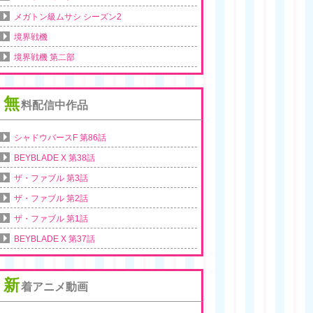
メガトン級ムサシ シーズン2
境界戦機
境界戦機 第二部
無
料配信中作品
シャドウバースF 第86話
BEYBLADE X 第38話
ザ・ファブル 第3話
ザ・ファブル 第2話
ザ・ファブル 第1話
BEYBLADE X 第37話
新
着アニメ動画