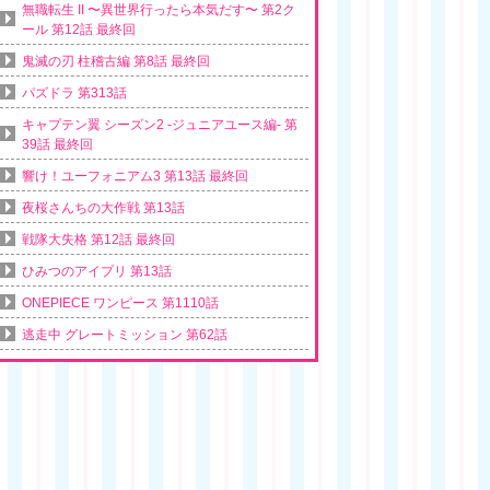
無職転生 II 〜異世界行ったら本気だす〜 第2ク
ール 第12話 最終回
鬼滅の刃 柱稽古編 第8話 最終回
パズドラ 第313話
キャプテン翼 シーズン2 -ジュニアユース編- 第
39話 最終回
響け！ユーフォニアム3 第13話 最終回
夜桜さんちの大作戦 第13話
戦隊大失格 第12話 最終回
ひみつのアイプリ 第13話
ONEPIECE ワンピース 第1110話
逃走中 グレートミッション 第62話