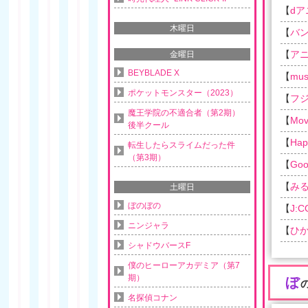
【
d
木曜日
【
バ
【
ア
金曜日
BEYBLADE X
【
musi
ポケットモンスター（2023）
【
フ
魔王学院の不適合者（第2期）
【
Movi
後半クール
【
Ha
転生したらスライムだった件
（第3期）
【
Goo
【
み
土曜日
ぼのぼの
【
J:
ニンジャラ
【
ひか
シャドウバースF
僕のヒーローアカデミア（第7
期）
ぼ
名探偵コナン