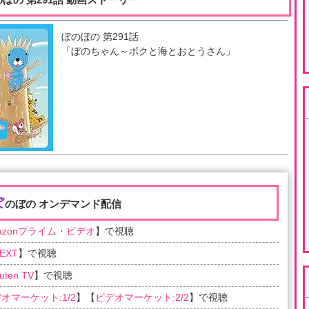
ぼのぼの
第
291
話
「
ぼのちゃん～ボクと海とおとうさん
」
ぼ
のぼの オンデマンド配信
azonプライム・ビデオ
】で視聴
EXT
】で視聴
uten TV
】で視聴
オマーケット:1/2
】【
ビデオマーケット:2/2
】で視聴