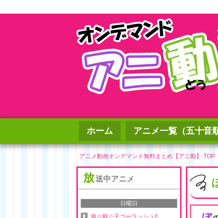
ホーム
アニメ一覧（五十音
アニメ動画オンデマンド無料まとめ【アニ動】 TOP
放
送中アニメ
日曜日
ぼ
遊☆戯☆王ゴーラッシュ!!