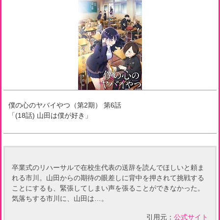
僕の心のヤバイやつ（第2期）
第
6
話
「
(18話) 山田は僕が好き
」
卒業式のリハーサルで在校生代表の送辞を読んでほしいと頼ま
れる市川。山田からの期待の眼差しに背中を押されて挑戦する
ことにするも、緊張してしまい声を張ることができなかった。
気落ちする市川に、山田は…。
引用元：
公式サイト