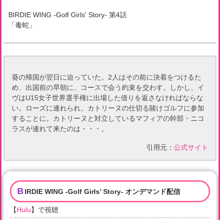
BIRDIE WING -Golf Girls' Story-
第
4
話
「
毒蛇
」
葵の帰国が翌日に迫っていた。2人はその前に決着をつけるた
め、出国前の早朝に、コースで会う約束を交わす。しかし、イ
ヴはU15女子世界選手権に出場した借りを返さなければならな
い。ローズに連れられ、カトリーヌの仕切る賭けゴルフに参加
することに。カトリーヌと対立しているマフィアの幹部・ニコ
ラスが連れて来たのは・・・。
引用元：
公式サイト
B
IRDIE WING -Golf Girls’ Story- オンデマンド配信
【
Hulu
】で視聴