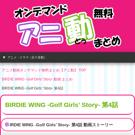
アニメ・ドラマ（五十音順）
アニメ動画オンデマンド無料まとめ【アニ動】 TOP
BIRDIE WING -Golf Girls' Story- 動画 まとめ
BIRDIE WING -Golf Girls’ Story- 第4話
BIRDIE WING -Golf Girls’ Story- 第4話
B
IRDIE WING -Golf Girls’ Story- 第4話 動画ストーリー