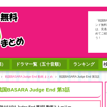
「戦国BA
ンド無料
は、見逃
めてご紹
う！
順）
ドラマ一覧（五十音順）
ランキング
戦国BASARA Judge End 動画 まとめ
戦国BASARA Judge End 第3話
戦国BASARA Judge End 第3話
BASARA Judge End 第3話 動画ストーリー