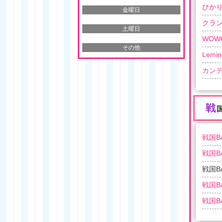
ひかり
金曜日
クラ
土曜日
WOW
その他
Lemin
カン
戦
国
戦国BA
戦国BA
戦国BA
戦国BA
戦国BA