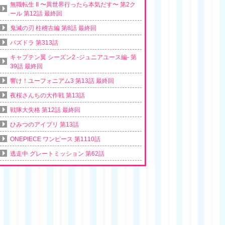
無職転生 II 〜異世界行ったら本気だす〜 第2ク
ール 第12話 最終回
鬼滅の刃 柱稽古編 第8話 最終回
パズドラ 第313話
キャプテン翼 シーズン2 -ジュニアユース編- 第
39話 最終回
響け！ユーフォニアム3 第13話 最終回
夜桜さんちの大作戦 第13話
戦隊大失格 第12話 最終回
ひみつのアイプリ 第13話
ONEPIECE ワンピース 第1110話
逃走中 グレートミッション 第62話