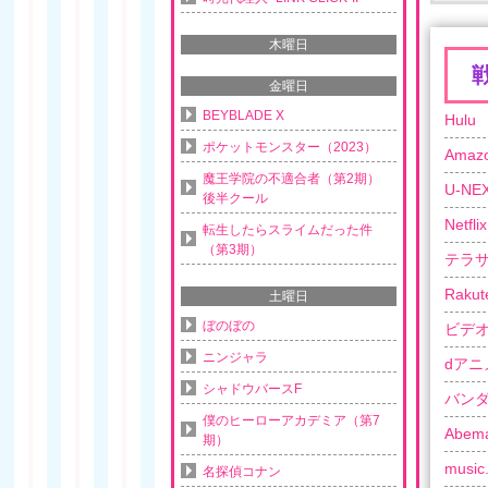
木曜日
金曜日
BEYBLADE X
Hulu
ポケットモンスター（2023）
Ama
魔王学院の不適合者（第2期）
U-NE
後半クール
Netflix
転生したらスライムだった件
（第3期）
テラ
Rakut
土曜日
ぼのぼの
ビデ
ニンジャラ
dアニ
シャドウバースF
バン
僕のヒーローアカデミア（第7
Abem
期）
music.
名探偵コナン