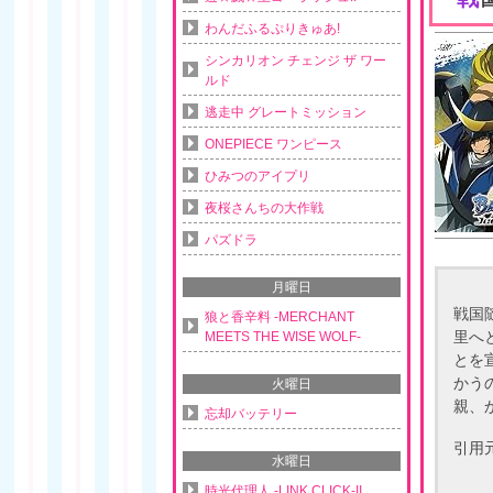
わんだふるぷりきゅあ!
シンカリオン チェンジ ザ ワー
ルド
逃走中 グレートミッション
ONEPIECE ワンピース
ひみつのアイプリ
夜桜さんちの大作戦
パズドラ
月曜日
戦国
狼と香辛料 -MERCHANT
里へ
MEETS THE WISE WOLF-
とを
かう
火曜日
親、
忘却バッテリー
引用
水曜日
時光代理人 -LINK CLICK-II