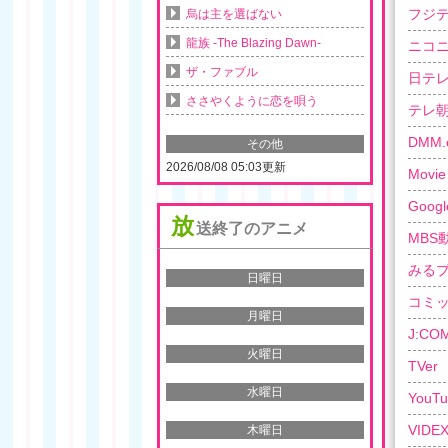
フジ
烏は主を選ばない
龍族 -The Blazing Dawn-
ニコ
ザ・ファブル
日テ
ささやくように恋を唄う
テレ
DMM.
その他
2026/08/08 05:03更新
Movie 
Googl
放
送終了のアニメ
MBS
みる
日曜日
コミ
月曜日
J:C
火曜日
TVer
水曜日
YouTu
VIDE
木曜日