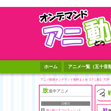
ホーム
アニメ一覧（五十音
アニメ動画オンデマンド無料まとめ【アニ動】 TOP
放
送中アニメ
日曜日
戦
遊☆戯☆王ゴーラッシュ!!
国