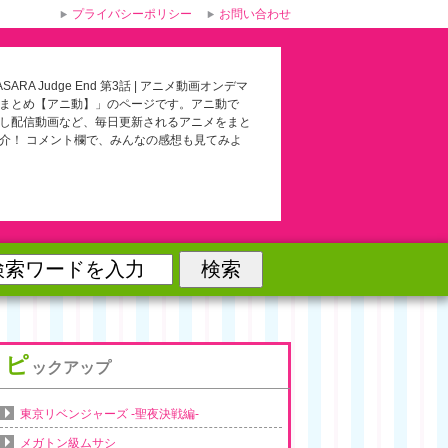
プライバシーポリシー
お問い合わせ
SARA Judge End 第3話 | アニメ動画オンデマ
まとめ【アニ動】」のページです。アニ動で
し配信動画など、毎日更新されるアニメをまと
介！ コメント欄で、みんなの感想も見てみよ
ピ
ックアップ
東京リベンジャーズ -聖夜決戦編-
メガトン級ムサシ