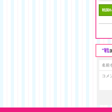
戦国BA
"戦