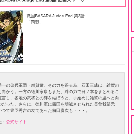
戦国BASARA Judge End
第
3
話
「
同盟
」
随一の傭兵軍団・雑賀衆。その力を得る為、石田三成は、雑賀の
と向かう。一方の徳川家康もまた、絆の力で日ノ本をまとめるこ
宣言し、各地の武将との絆を結ぼうと、手始めに雑賀の里へと向
のだった。さらに、徳川軍に四国を壊滅させられた長曾我部元
かつて豊臣秀吉の友であった前田慶次も・・・。
元：
公式サイト