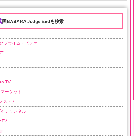
戦
国BASARA Judge Endを検索
zonプライム・ビデオ
XT
サ
en TV
オマーケット
メストア
ダイチャンネル
aTV
jp