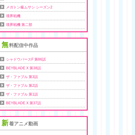
メガトン級ムサシ シーズン2
境界戦機
境界戦機 第二部
無
料配信中作品
シャドウバースF 第86話
BEYBLADE X 第38話
ザ・ファブル 第3話
ザ・ファブル 第2話
ザ・ファブル 第1話
BEYBLADE X 第37話
新
着アニメ動画