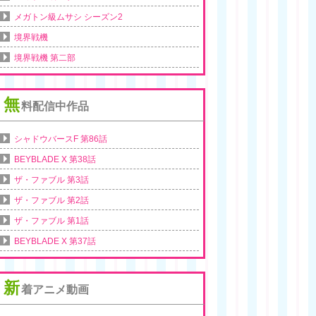
メガトン級ムサシ シーズン2
境界戦機
境界戦機 第二部
無
料配信中作品
シャドウバースF 第86話
BEYBLADE X 第38話
ザ・ファブル 第3話
ザ・ファブル 第2話
ザ・ファブル 第1話
BEYBLADE X 第37話
新
着アニメ動画