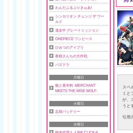
わんだふるぷりきゅあ!
シンカリオン チェンジ ザ ワー
ルド
逃走中 グレートミッション
ONEPIECE ワンピース
ひみつのアイプリ
夜桜さんちの大作戦
パズドラ
月曜日
狼と香辛料 -MERCHANT
スペ
MEETS THE WISE WOLF-
ミと
が、
火曜日
うと
忘却バッテリー
引用
水曜日
時光代理人 -LINK CLICK-II