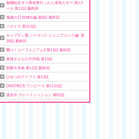
無職転生 II 〜異世界行ったら本気だす〜 第2ク
ール 第12話 最終回
鬼滅の刃 柱稽古編 第8話 最終回
パズドラ 第313話
キャプテン翼 シーズン2 -ジュニアユース編- 第
39話 最終回
響け！ユーフォニアム3 第13話 最終回
夜桜さんちの大作戦 第13話
戦隊大失格 第12話 最終回
ひみつのアイプリ 第13話
ONEPIECE ワンピース 第1110話
逃走中 グレートミッション 第62話