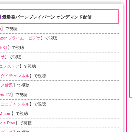
勇
気爆発バーンブレイバーン オンデマンド配信
u
】で視聴
azonプライム・ビデオ
】で視聴
EXT
】で視聴
ラサ
】で視聴
アニメストア
】で視聴
ンダイチャンネル
】で視聴
ニメ放題
】で視聴
emaTV
】で視聴
コニコチャンネル
】で視聴
M.com
】で視聴
gle Play
】で視聴