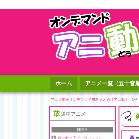
ホーム
アニメ一覧（五十音
アニメ動画オンデマンド無料まとめ【アニ動】 TOP
放
送中アニメ
日曜日
勇
遊☆戯☆王ゴーラッシュ!!