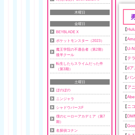
木曜日
金曜日
【
Hul
BEYBLADE X
【
Am
ポケットモンスター（2023）
【
U-N
魔王学院の不適合者（第2期）
後半クール
【
テ
転生したらスライムだった件
【
d
（第3期）
【
バ
土曜日
【
ア
ぼのぼの
【
Ab
ニンジャラ
【
ニ
シャドウバースF
【
DM
僕のヒーローアカデミア（第7
期）
【
Goo
名探偵コナン