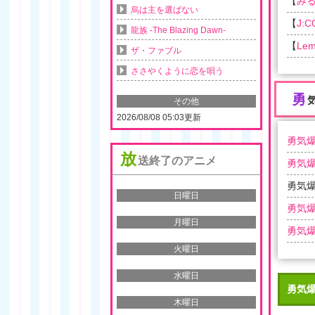
【
み
烏は主を選ばない
【
J:
龍族 -The Blazing Dawn-
【
Lem
ザ・ファブル
ささやくように恋を唄う
勇
その他
2026/08/08 05:03更新
勇気爆
放
送終了のアニメ
勇気爆
勇気爆
日曜日
勇気爆
月曜日
勇気爆
火曜日
水曜日
勇気
木曜日