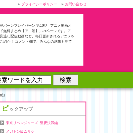
プライバシーポリシー
お問い合わせ
発バーンブレイバーン 第10話 | アニメ動画オ
ド無料まとめ【アニ動】」のページです。アニ
見逃し配信動画など、毎日更新されるアニメを
ご紹介！ コメント欄で、みんなの感想も見て
0話
ピ
ックアップ
東京リベンジャーズ -聖夜決戦編-
メガトン級ムサシ