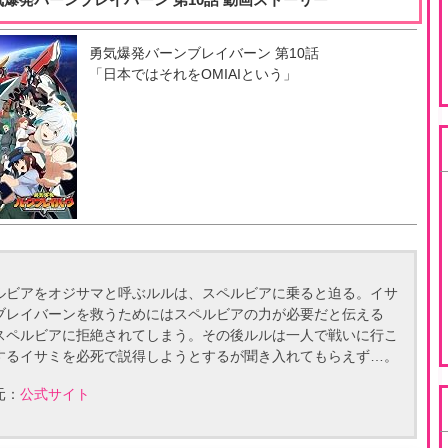
勇気爆発バーンブレイバーン
第
10
話
「
日本ではそれをOMIAIという
」
ルビアをオジサマと呼ぶルルは、スペルビアに乗ると迫る。イサ
ブレイバーンを救うためにはスペルビアの力が必要だと伝える
スペルビアに拒絶されてしまう。その後ルルは一人で戦いに行こ
するイサミを必死で説得しようとするが聞き入れてもらえず…。
元：
公式サイト