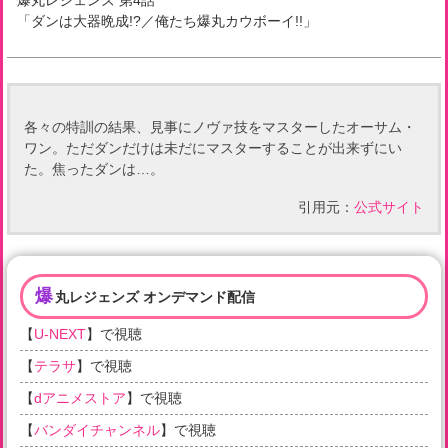
爆丸レジェンズ
第
4
話
「
ダンは大器晩成!?／俺たち爆丸カウボーイ!!
」
各々の特訓の結果、見事にノヴァ技をマスターしたオーサム・
ワン。ただダンだけは未だにマスターすることが出来ずにい
た。焦ったダンは…。
引用元：
公式サイト
爆
丸レジェンズ オンデマンド配信
【
U-NEXT
】で視聴
【
テラサ
】で視聴
【
dアニメストア
】で視聴
【
バンダイチャンネル
】で視聴