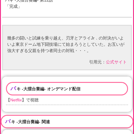
バキ -大擂台賽編-
第
12
話
「
完成
」
幾多の闘いと試練を乗り越え、刃牙とアライJr．の対決がいよ
いよ東京ドーム地下闘技場にて始まろうとしていた。お互いが
強大すぎる父親を持つ者同士の対戦・・・。
引用元：
公式サイト
バ
キ -大擂台賽編- オンデマンド配信
【
Netflix
】で視聴
バ
キ -大擂台賽編- 関連