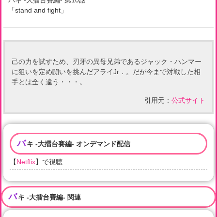
バキ -大擂台賽編-
第
10
話
「
stand and fight
」
己の力を試すため、刃牙の異母兄弟であるジャック・ハンマー
に狙いを定め闘いを挑んだアライJr．。だが今まで対戦した相
手とは全く違う・・・。
引用元：
公式サイト
バ
キ -大擂台賽編- オンデマンド配信
【
Netflix
】で視聴
バ
キ -大擂台賽編- 関連