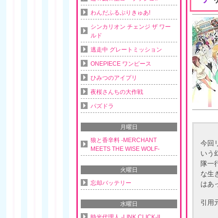
わんだふるぷりきゅあ!
シンカリオン チェンジ ザ ワー
ルド
逃走中 グレートミッション
ONEPIECE ワンピース
ひみつのアイプリ
夜桜さんちの大作戦
パズドラ
月曜日
狼と香辛料 -MERCHANT
今回
MEETS THE WISE WOLF-
いう
隊一
火曜日
な生
忘却バッテリー
はあ
引用
水曜日
時光代理人 -LINK CLICK-II