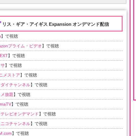
ア
リス・ギア・アイギス Expansion オンデマンド配信
u
】で視聴
azonプライム・ビデオ
】で視聴
EXT
】で視聴
ラサ
】で視聴
アニメストア
】で視聴
ンダイチャンネル
】で視聴
ニメ放題
】で視聴
emaTV
】で視聴
ジテレビオンデマンド
】で視聴
コニコチャンネル
】で視聴
M.com
】で視聴