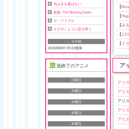
烏は主を選ばない
【
Movi
龍族 -The Blazing Dawn-
【
Ha
ザ・ファブル
【
み
ささやくように恋を唄う
【
J:
その他
【
ク
2026/08/07 05:03更新
放
ア
送終了のアニメ
日曜日
アリス
月曜日
アリス
アリス
火曜日
アリス
水曜日
アリス
木曜日