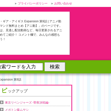
プライバシーポリシー
お問い合わせ
ギア・アイギス Expansion 第9話 | アニメ動
マンド無料まとめ【アニ動】」のページです。
は、見逃し配信動画など、毎日更新されるアニ
めてご紹介！ コメント欄で、みんなの感想も
う！
ansion 第9話
ピ
ックアップ
東京リベンジャーズ -聖夜決戦編-
メガトン級ムサシ