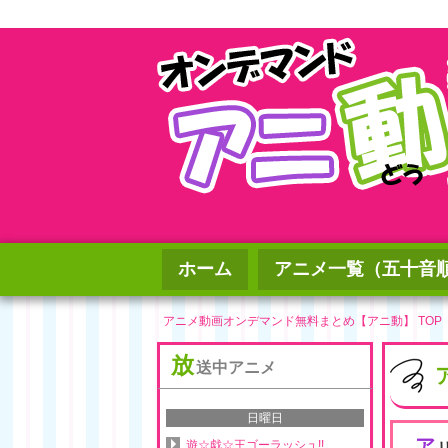
ホーム
アニメ一覧（五十音
アニメ動画オンデマンド無料まとめ【アニ動】 TOP
放
送中アニメ
日曜日
ア
遊☆戯☆王ゴーラッシュ!!