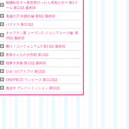
無職転生 II 〜異世界行ったら本気だす〜 第2ク
ール 第12話 最終回
鬼滅の刃 柱稽古編 第8話 最終回
パズドラ 第313話
キャプテン翼 シーズン2 -ジュニアユース編- 第
39話 最終回
響け！ユーフォニアム3 第13話 最終回
夜桜さんちの大作戦 第13話
戦隊大失格 第12話 最終回
ひみつのアイプリ 第13話
ONEPIECE ワンピース 第1110話
逃走中 グレートミッション 第62話