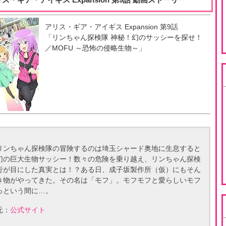
アリス・ギア・アイギス Expansion
第
9
話
「
リンちゃん探検隊 神秘！幻のサッシーを探せ！
／MOFU ～恐怖の侵略生物～
」
リンちゃん探検隊の冒険するのは埼玉シャード奥地に生息すると
幻の巨大生物サッシー！数々の危険を乗り越え、リンちゃん探検
行が目にした真実とは！？ある日、成子坂製作所（仮）にもそん
き物がやってきた。その名は「モフ」。モフモフと愛らしいモフ
っという間に…。
元：
公式サイト