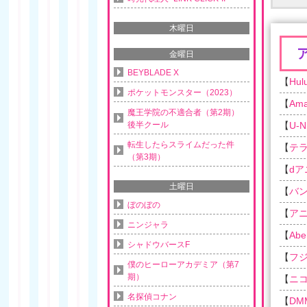
木曜日
金曜日
BEYBLADE X
【
Hul
ポケットモンスター（2023）
【
Am
魔王学院の不適合者（第2期）
後半クール
【
U-N
転生したらスライムだった件
【
テ
（第3期）
【
d
土曜日
【
バ
ぼのぼの
【
ア
ニンジャラ
【
Ab
シャドウバースF
【
フ
僕のヒーローアカデミア（第7
期）
【
ニ
名探偵コナン
【
DM