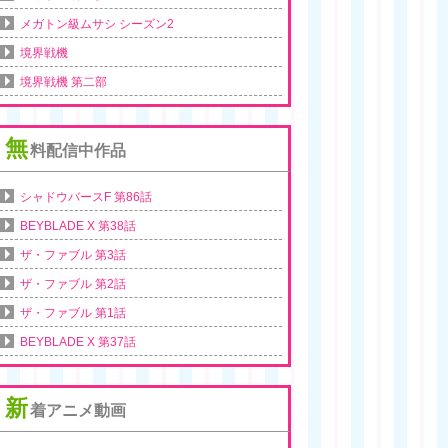
メガトン級ムサシ シーズン2
境界戦機
境界戦機 第二部
無
料配信中作品
シャドウバースF 第86話
BEYBLADE X 第38話
ザ・ファブル 第3話
ザ・ファブル 第2話
ザ・ファブル 第1話
BEYBLADE X 第37話
新
着アニメ動画