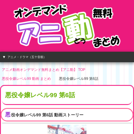
アニメ・ドラマ（五十音順）
アニメ動画オンデマンド無料まとめ【アニ動】 TOP
悪役令嬢レベル99 動画 まとめ
悪役令嬢レベル99 第6話
悪役令嬢レベル99 第6話
悪
役令嬢レベル99 第6話 動画ストーリー