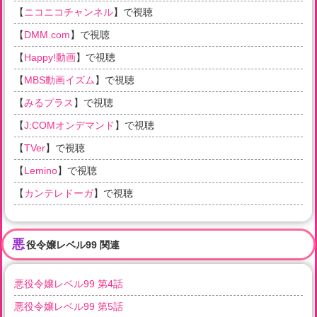
【
ニコニコチャンネル
】で視聴
【
DMM.com
】で視聴
【
Happy!動画
】で視聴
【
MBS動画イズム
】で視聴
【
みるプラス
】で視聴
【
J:COMオンデマンド
】で視聴
【
TVer
】で視聴
【
Lemino
】で視聴
【
カンテレドーガ
】で視聴
悪
役令嬢レベル99 関連
悪役令嬢レベル99 第4話
悪役令嬢レベル99 第5話