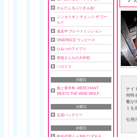
わんだふるぷりきゅあ!
シンカリオン チェンジ ザ ワー
ルド
逃走中 グレートミッション
ONEPIECE ワンピース
ひみつのアイプリ
夜桜さんちの大作戦
パズドラ
月曜日
狼と香辛料 -MERCHANT
ナイ
MEETS THE WISE WOLF-
何時
奮が
火曜日
ミを
忘却バッテリー
引用
水曜日
時光代理人 -LINK CLICK-II