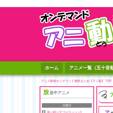
ホーム
アニメ一覧（五十音
アニメ動画オンデマンド無料まとめ【アニ動】 TOP
放
送中アニメ
日曜日
ア
遊☆戯☆王ゴーラッシュ!!