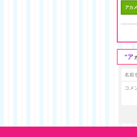
アカメ
"ア