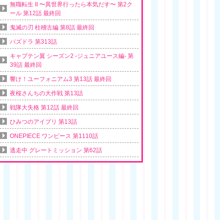
無職転生 II 〜異世界行ったら本気だす〜 第2ク
ール 第12話 最終回
鬼滅の刃 柱稽古編 第8話 最終回
パズドラ 第313話
キャプテン翼 シーズン2 -ジュニアユース編- 第
39話 最終回
響け！ユーフォニアム3 第13話 最終回
夜桜さんちの大作戦 第13話
戦隊大失格 第12話 最終回
ひみつのアイプリ 第13話
ONEPIECE ワンピース 第1110話
逃走中 グレートミッション 第62話