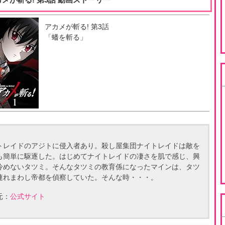
アカメが斬る!
第
3
話
「
蟠を斬る
」
トレイドのアジトに侵入者あり。殺し屋集団ナイトレイドは敵を
も簡単に駆逐した。はじめてナイトレイドの凄さを肌で感じ、興
冷めないタツミ。そんなタツミの教育係になったマインは、タツ
連れまわし帝都を偵察していた。そんな時・・・。
元：
公式サイト