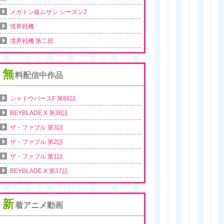
メガトン級ムサシ シーズン2
境界戦機
境界戦機 第二部
無
料配信中作品
シャドウバースF 第86話
BEYBLADE X 第38話
ザ・ファブル 第3話
ザ・ファブル 第2話
ザ・ファブル 第1話
BEYBLADE X 第37話
新
着アニメ動画