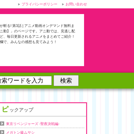
プライバシーポリシー
お問い合わせ
が斬る! 第3話 | アニメ動画オンデマンド無料ま
ニ動】」のページです。アニ動では、見逃し配
ど、毎日更新されるアニメをまとめてご紹介！
欄で、みんなの感想も見てみよう！
ピ
ックアップ
東京リベンジャーズ -聖夜決戦編-
メガトン級ムサシ