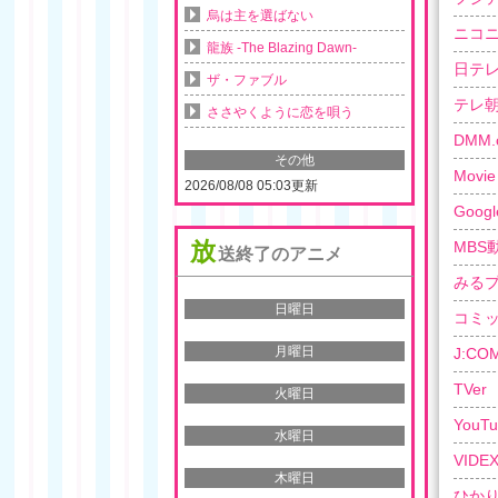
烏は主を選ばない
ニコ
龍族 -The Blazing Dawn-
日テ
ザ・ファブル
テレ
ささやくように恋を唄う
DMM.
その他
Movie 
2026/08/08 05:03更新
Googl
放
MBS
送終了のアニメ
みる
日曜日
コミ
月曜日
J:C
TVer
火曜日
YouTu
水曜日
VIDE
木曜日
ひかり