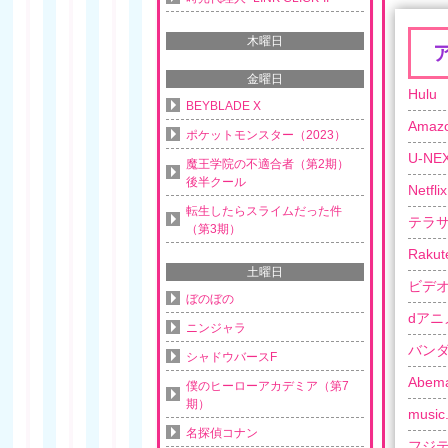
木曜日
金曜日
Hulu
BEYBLADE X
Ama
ポケットモンスター（2023）
U-NE
魔王学院の不適合者（第2期）
後半クール
Netflix
転生したらスライムだった件
テラ
（第3期）
Rakut
土曜日
ビデ
ぼのぼの
dアニ
ニンジャラ
バン
シャドウバースF
Abem
僕のヒーローアカデミア（第7
期）
music.
名探偵コナン
フジ