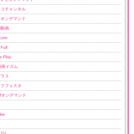
ニコチャンネル
レオンデマンド
朝動画
com
Full
e Play
動画イズム
プラス
ックフェスタ
OMオンデマンド
be
X
TV