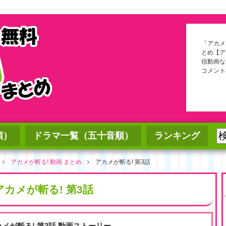
「アカメ
とめ【ア
信動画な
コメント
順）
ドラマ一覧（五十音順）
ランキング
アカメが斬る! 動画 まとめ
アカメが斬る! 第3話
アカメが斬る! 第3話
カメが斬る! 第3話 動画ストーリー