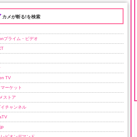
ア
カメが斬る!を検索
zonプライム・ビデオ
XT
サ
en TV
オマーケット
メストア
ダイチャンネル
aTV
jp
テレビオンデマンド